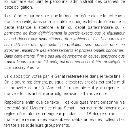
loi sanitaire excluant le personnel administratif des crèches de
cette obligation.
Il est à noter sur ce sujet que la Direction générale de la cohésion
sociale a invité, dans un mail daté de lundi, les têtes de réseau de la
petite enfance à attendre la fin du débat parlementaire qui
«
permettra de fixer définitivement la portée exacte que le législateur
entend donner aux dispositions qu'il a votées cet été. Une circulaire
sera diffusée dès que cette interprétation sera connue pour en
informer l'ensemble des établissements et professionnels concernés.
Dans cette attente, il n'y a pas lieu de remettre en cause l'approche que
traduit la circulaire du 13 août, qui peut continuer à être privilégiée à
titre conservatoire. »
La disposition votée par le Sénat restera-t-elle dans le texte final ?
On le saura rapidement, puisque le texte revient dès cet après-midi
en nouvelle lecture à l’Assemblée nationale – il y a urgence, la
nouvelle loi devant être promulguée avant le 15 novembre.
Rappelons enfin que ce texte – ce que quasiment personne n’a
contesté ni à l’Assemblée ni au Sénat – permettra de revenir aux
règles dérogatoires en vigueur pendant les 18 derniers mois en
matière de réunion des assemblées délibérantes des collectivités
territoriales et de leurs groupements.