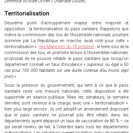
Zemmour ou d’une Le Pen »
(Nathalie Goulet).
Territorialisation
Deuxième point d’achoppement majeur entre majorité et
opposition : la territorialisation du pass sanitaire. Rappelons que
même la commission des lois de l’Assemblée nationale, pourtant
dominée par La République en marche, avait voté pour cette «
territorialisation »
(lire Maire info du 19 octobre)
: le texte issu de la
commission des lois, en première lecture à l’Assemblée nationale,
proposait de ne pouvoir rétablir le pass sanitaire que lorsqu’un
département connaît un taux d’incidence
« supérieur ou égal à 50
cas pour 100 000 habitants sur une durée continue d’au moins sept
jours »
.
Sous la pression du gouvernement, qui tient à ce que le pass
sanitaire reste une mesure nationale, cette disposition a été
supprimée en séance publique. Mais les sénateurs, la semaine
dernière, sont revenus à la charge, avec une « territorialisation »
bien plus large encore : ils ont adopté un amendement disposant
que le pass sanitaire ne pourrait pas être rétabli dans les
départements ayant dépassé un taux de vaccination de 80 % – ce
qui serait revenu, de fait, à l’interdire dans tous les départements
métropolitains. Les sénateurs avaient toutefois prévu de permettre