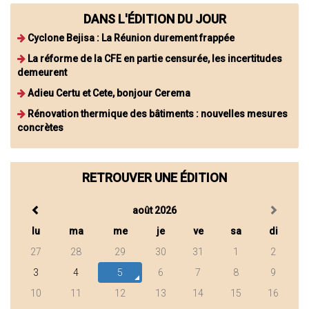
DANS L'ÉDITION DU JOUR
Cyclone Bejisa : La Réunion durement frappée
La réforme de la CFE en partie censurée, les incertitudes
demeurent
Adieu Certu et Cete, bonjour Cerema
Rénovation thermique des bâtiments : nouvelles mesures
concrètes
RETROUVER UNE ÉDITION
août 2026
lu
ma
me
je
ve
sa
di
27
28
29
30
31
1
2
3
4
5
6
7
8
9
10
11
12
13
14
15
16