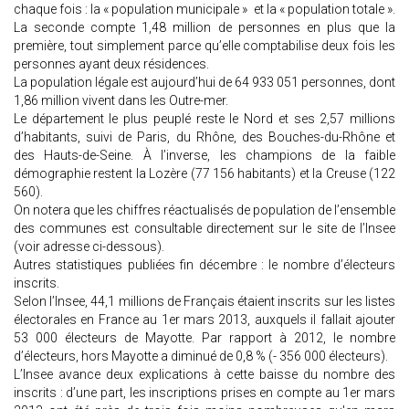
chaque fois : la « population municipale » et la « population totale ».
La seconde compte 1,48 million de personnes en plus que la
première, tout simplement parce qu’elle comptabilise deux fois les
personnes ayant deux résidences.
La population légale est aujourd’hui de 64 933 051 personnes, dont
1,86 million vivent dans les Outre-mer.
Le département le plus peuplé reste le Nord et ses 2,57 millions
d’habitants, suivi de Paris, du Rhône, des Bouches-du-Rhône et
des Hauts-de-Seine. À l’inverse, les champions de la faible
démographie restent la Lozère (77 156 habitants) et la Creuse (122
560).
On notera que les chiffres réactualisés de population de l’ensemble
des communes est consultable directement sur le site de l’Insee
(voir adresse ci-dessous).
Autres statistiques publiées fin décembre : le nombre d’électeurs
inscrits.
Selon l’Insee, 44,1 millions de Français étaient inscrits sur les listes
électorales en France au 1er mars 2013, auxquels il fallait ajouter
53 000 électeurs de Mayotte. Par rapport à 2012, le nombre
d’électeurs, hors Mayotte a diminué de 0,8 % (- 356 000 électeurs).
L’Insee avance deux explications à cette baisse du nombre des
inscrits : d’une part, les inscriptions prises en compte au 1er mars