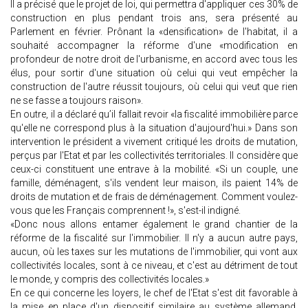
Il a précisé que le projet de loi, qui permettra d'appliquer ces 30% de
construction en plus pendant trois ans, sera présenté au
Parlement en février. Prônant la «densification» de l'habitat, il a
souhaité accompagner la réforme d'une «modification en
profondeur de notre droit de l'urbanisme, en accord avec tous les
élus, pour sortir d'une situation où celui qui veut empêcher la
construction de l'autre réussit toujours, où celui qui veut que rien
ne se fasse a toujours raison».
En outre, il a déclaré qu’il fallait revoir «la fiscalité immobilière parce
qu'elle ne correspond plus à la situation d'aujourd'hui.» Dans son
intervention le président a vivement critiqué les droits de mutation,
perçus par l'Etat et par les collectivités territoriales. Il considère que
ceux-ci constituent une entrave à la mobilité. «Si un couple, une
famille, déménagent, s'ils vendent leur maison, ils paient 14% de
droits de mutation et de frais de déménagement. Comment voulez-
vous que les Français comprennent !», s'est-il indigné.
«Donc nous allons entamer également le grand chantier de la
réforme de la fiscalité sur l'immobilier. Il n'y a aucun autre pays,
aucun, où les taxes sur les mutations de l'immobilier, qui vont aux
collectivités locales, sont à ce niveau, et c'est au détriment de tout
le monde, y compris des collectivités locales.»
En ce qui concerne les loyers, le chef de l'Etat s'est dit favorable à
la mise en place d'un dispositif similaire au système allemand,