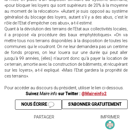
«pour bloquer les loyers qui sont supérieurs de 20% à la moyenne
au moment de la relocation». «Autant je suis opposé au système
généralisé du blocage des loyers, autant s'il y a des abus, c'est le
rôle de l'Etat d'empêcher ces abus», a-t-il estimé.
Quant à la dévolution des terrains de l’Etat aux collectivités locales,
il a proposé «la procédure des baux emphytéotiques». «On va
mettre tous nos terrains disponibles à la disposition de toutes les
communes qui le voudront. On ne leur demandera pas un centime
de fonds propres, on leur louera sur une durée qui peut aller
jusqu'à 99 années, (elles) n'auront donc qu'à payer la location de
ce terrain, amortie avec la construction de bâtiments, et récupérant
sur les loyers», a-t-il expliqué. «Mais l'Etat gardera la propriété de
ces terrains».
Pour accéder au discours du président, utiliser le lien ci-dessous.
Suivez
Maire info
sur Twitter :
@Maireinfo2
NOUS ÉCRIRE
S'ABONNER GRATUITEMENT
PARTAGER
IMPRIMER