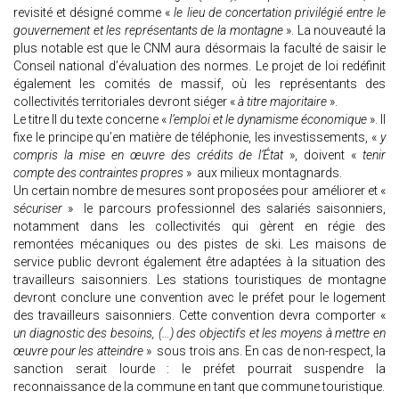
revisité et désigné comme «
le lieu de concertation privilégié entre le
gouvernement et les représentants de la montagne
». La nouveauté la
plus notable est que le CNM aura désormais la faculté de saisir le
Conseil national d’évaluation des normes. Le projet de loi redéfinit
également les comités de massif, où les représentants des
collectivités territoriales devront siéger «
à titre majoritaire
».
Le titre II du texte concerne «
l’emploi et le dynamisme économique
». Il
fixe le principe qu’en matière de téléphonie, les investissements, «
y
compris la mise en œuvre des crédits de l’État
», doivent «
tenir
compte des contraintes propres
» aux milieux montagnards.
Un certain nombre de mesures sont proposées pour améliorer et «
sécuriser
» le parcours professionnel des salariés saisonniers,
notamment dans les collectivités qui gèrent en régie des
remontées mécaniques ou des pistes de ski. Les maisons de
service public devront également être adaptées à la situation des
travailleurs saisonniers. Les stations touristiques de montagne
devront conclure une convention avec le préfet pour le logement
des travailleurs saisonniers. Cette convention devra comporter «
un diagnostic des besoins, (…) des objectifs et les moyens à mettre en
œuvre pour les atteindre
» sous trois ans. En cas de non-respect, la
sanction serait lourde : le préfet pourrait suspendre la
reconnaissance de la commune en tant que commune touristique.