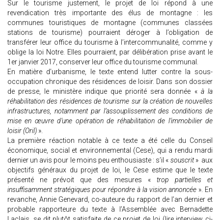
Sur le tourisme justement, le projet de loi répond à une
revendication très importante des élus de montagne : les
communes touristiques de montagne (communes classées
stations de tourisme) pourraient déroger à l’obligation de
transférer leur office du tourisme à l’intercommunalité, comme y
oblige la loi Notre. Elles pourraient, par délibération prise avant le
1er janvier 2017, conserver leur office du tourisme communal.
En matière d’urbanisme, le texte entend lutter contre la sous-
occupation chronique des résidences de loisir. Dans son dossier
de presse, le ministère indique que priorité sera donnée «
à la
réhabilitation des résidences de tourisme sur la création de nouvelles
infrastructures, notamment par l’assouplissement des conditions de
mise en œuvre d’une opération de réhabilitation de l’immobilier de
loisir (Oril)
».
La première réaction notable à ce texte a été celle du Conseil
économique, social et environnemental (Cese), qui a rendu mardi
dernier un avis pour le moins peu enthousiaste : s’il «
souscrit
» aux
objectifs généraux du projet de loi, le Cese estime que le texte
présenté ne prévoit que des mesures «
trop partielles et
insuffisamment stratégiques pour répondre à la vision annoncée
». En
revanche, Annie Genevard, co-auteure du rapport de l’an dernier et
probable rapporteure du texte à l’Assemblée avec Bernadette
Laclais, se dit plutôt satisfaite de ce projet de loi (lire interview ci-