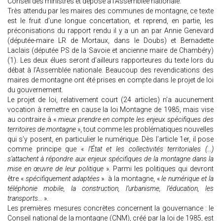
Conseil des ministres et déposé à l’Assemblée nationale.
Très attendu par les maires des communes de montagne, ce texte
est le fruit d’une longue concertation, et reprend, en partie, les
préconisations du rapport rendu il y a un an par Annie Genevard
(députée-maire LR de Mortaux, dans le Doubs) et Bernadette
Laclais (députée PS de la Savoie et ancienne maire de Chambéry)
(1). Les deux élues seront d’ailleurs rapporteures du texte lors du
débat à l’Assemblée nationale. Beaucoup des revendications des
maires de montagne ont été prises en compte dans le projet de loi
du gouvernement.
Le projet de loi, relativement court (24 articles) n’a aucunement
vocation à remettre en cause la loi Montagne de 1985, mais vise
au contraire à «
mieux prendre en compte les enjeux spécifiques des
territoires de montagne
», tout comme les problématiques nouvelles
qui s’y posent, en particulier le numérique. Dès l’article 1er, il pose
comme principe que «
l’État et les collectivités territoriales (…)
s’attachent à répondre aux enjeux spécifiques de la montagne dans la
mise en œuvre de leur politique
». Parmi les politiques qui devront
être «
spécifiquement adaptées
» à la montagne, «
le numérique et la
téléphonie mobile, la construction, l’urbanisme, l’éducation, les
transports…
».
Les premières mesures concrètes concernent la gouvernance : le
Conseil national de la montagne (CNM), créé par la loi de 1985, est