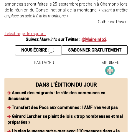
annonces seront faites le 25 septembre prochain à Chamonix lors
de la réunion du Conseil national de la montagne, «
visant à mettre
en place un acte II à la loi montagne
».
Catherine Payen
Télécharger le rapport.
Suivez
Maire info
sur Twitter :
@Maireinfo2
NOUS ÉCRIRE
S'ABONNER GRATUITEMENT
PARTAGER
IMPRIMER
DANS L'ÉDITION DU JOUR
Accueil des migrants : le rôle des communes en
discussion
Transfert des Pacs aux communes : l'AMF n'en veut pas
Gérard Larcher se plaint de lois « trop nombreuses et mal
préparées »
Un plan jeunesse outre-mer avec 110 mesures dans « la