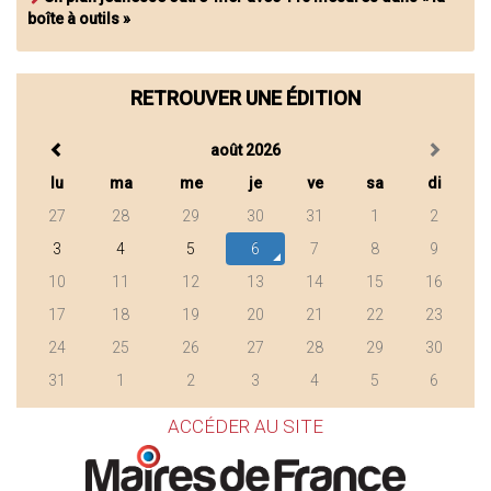
boîte à outils »
RETROUVER UNE ÉDITION
août 2026
lu
ma
me
je
ve
sa
di
27
28
29
30
31
1
2
3
4
5
6
7
8
9
10
11
12
13
14
15
16
17
18
19
20
21
22
23
24
25
26
27
28
29
30
31
1
2
3
4
5
6
ACCÉDER AU SITE