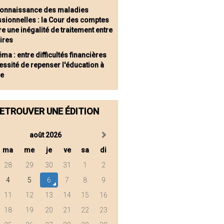
onnaissance des maladies
ssionnelles : la Cour des comptes
e une inégalité de traitement entre
oires
ma : entre difficultés financières
essité de repenser l'éducation à
ge
ETROUVER UNE ÉDITION
août 2026
ma
me
je
ve
sa
di
28
29
30
31
1
2
4
5
6
7
8
9
11
12
13
14
15
16
18
19
20
21
22
23