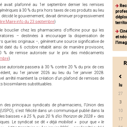
é avait plafonné au 1er septembre dernier les remises
Rec
ériques à 30 % du prix hors taxes de ces produits au lieu
profe
t décidé le gouvernement, devait diminuer progressivement
déplor
lire Maire info du 23 septembre
)
territ
de bouclier chez les pharmaciens d'officine pour qui les
Ciné
oratoires – destinées à encourager la dispensation de
et néc
que les originaux –, génèrent une source significative de
l'ima
é daté du 6 octobre rétablit ainsi de manière provisoire,
0 % de remise autorisée sur le prix des médicaments
embre
).
R
aisse autorisée passera à 30 % contre 20 % du prix de ces
édent, au 1er janvier 2026 au lieu du 1er janvier 2028.
el arrêté maintient la création d'un plafond de remises de
 biosimilaires substituables.
lu
27
3
'un des principaux syndicats de pharmaciens, l'Union des
 (USPO), s'est félicité dans un communiqué publié dans la
10
 des baisses
« à 25 %, puis 20 % d'ici l'horizon de 2028 »
des
17
ques. Le syndicat se dit
« déjà mobilisé »
pour que
« le