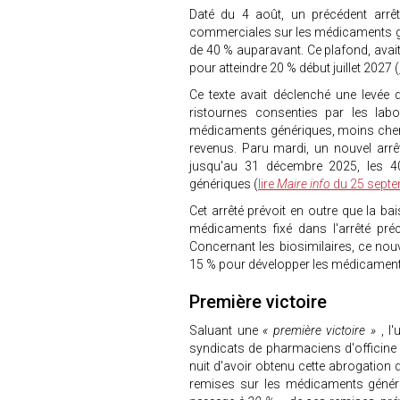
Daté du 4 août, un précédent arrêt
commerciales sur les médicaments gén
de 40 % auparavant. Ce plafond, avai
pour atteindre 20 % début juillet 2027 (
Ce texte avait déclenché une levée 
ristournes consenties par les lab
médicaments génériques, moins chers 
revenus. Paru mardi, un nouvel arrêt
jusqu'au 31 décembre 2025, les 4
génériques (
lire
Maire info
du 25 sept
Cet arrêté prévoit en outre que la b
médicaments fixé dans l'arrêté préc
Concernant les biosimilaires, ce nouv
15 % pour développer les médicaments
Première victoire
Saluant une
« première victoire »
, l
syndicats de pharmaciens d'officine
nuit d'avoir obtenu cette abrogation
remises sur les médicaments généri