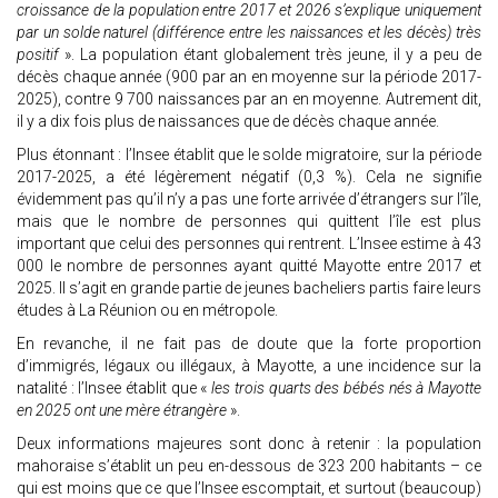
croissance de la population entre 2017 et 2026 s’explique uniquement
par un solde naturel (différence entre les naissances et les décès) très
positif
». La population étant globalement très jeune, il y a peu de
décès chaque année (900 par an en moyenne sur la période 2017-
2025), contre 9 700 naissances par an en moyenne. Autrement dit,
il y a dix fois plus de naissances que de décès chaque année.
Plus étonnant : l’Insee établit que le solde migratoire, sur la période
2017-2025, a été légèrement négatif (0,3 %). Cela ne signifie
évidemment pas qu’il n’y a pas une forte arrivée d’étrangers sur l’île,
mais que le nombre de personnes qui quittent l’île est plus
important que celui des personnes qui rentrent. L’Insee estime à 43
000 le nombre de personnes ayant quitté Mayotte entre 2017 et
2025. Il s’agit en grande partie de jeunes bacheliers partis faire leurs
études à La Réunion ou en métropole.
En revanche, il ne fait pas de doute que la forte proportion
d’immigrés, légaux ou illégaux, à Mayotte, a une incidence sur la
natalité : l’Insee établit que «
les trois quarts des bébés nés à Mayotte
en 2025 ont une mère étrangère
».
Deux informations majeures sont donc à retenir : la population
mahoraise s’établit un peu en-dessous de 323 200 habitants – ce
qui est moins que ce que l’Insee escomptait, et surtout (beaucoup)