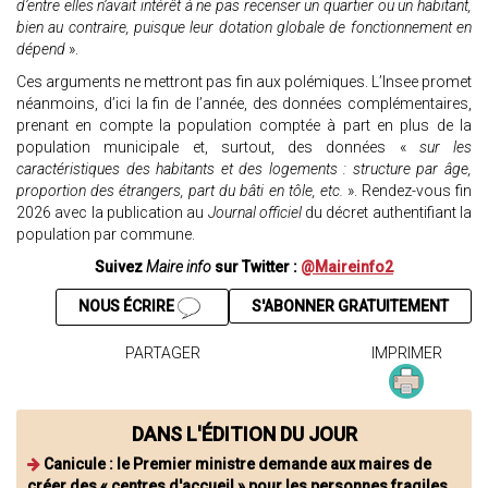
d’entre elles n’avait intérêt à ne pas recenser un quartier ou un habitant,
bien au contraire, puisque leur dotation globale de fonctionnement en
dépend
».
Ces arguments ne mettront pas fin aux polémiques. L’Insee promet
néanmoins, d’ici la fin de l’année, des données complémentaires,
prenant en compte la population comptée à part en plus de la
population municipale et, surtout, des données «
sur les
caractéristiques des habitants et des logements : structure par âge,
proportion des étrangers, part du bâti en tôle, etc.
». Rendez-vous fin
2026 avec la publication au
Journal officiel
du décret authentifiant la
population par commune.
Suivez
Maire info
sur Twitter :
@Maireinfo2
NOUS ÉCRIRE
S'ABONNER GRATUITEMENT
PARTAGER
IMPRIMER
DANS L'ÉDITION DU JOUR
Canicule : le Premier ministre demande aux maires de
créer des « centres d'accueil » pour les personnes fragiles