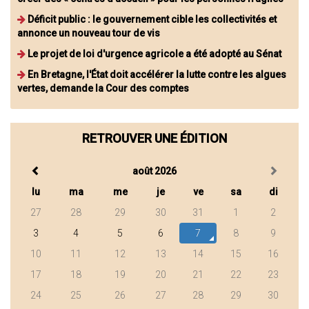
Déficit public : le gouvernement cible les collectivités et
annonce un nouveau tour de vis
Le projet de loi d'urgence agricole a été adopté au Sénat
En Bretagne, l'État doit accélérer la lutte contre les algues
vertes, demande la Cour des comptes
RETROUVER UNE ÉDITION
août 2026
lu
ma
me
je
ve
sa
di
27
28
29
30
31
1
2
3
4
5
6
7
8
9
10
11
12
13
14
15
16
17
18
19
20
21
22
23
24
25
26
27
28
29
30