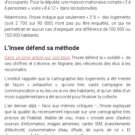
d’occupants. Pour la députée, une maison mahoraise compte «
5 à
6 personnes
», voire «
8 à 12
» dans les bidonvilles.
Néanmoins, l’Insee indique que seulement «
3 %
» des logements
(soit 2 700 sur 90 000) n’ont pas pu être enquêtés, ce qui ne
permettrait en aucun cas d’expliquer une différence de 100 000 ou
150 000 habitants.
L’Insee défend sa méthode
Dans un long article sur son blog
, l’Insee défend la «
solidité
» de
ses chiffres et s’étonne, en filigrane, des réticences des élus à les
reconnaître.
L’institut rappelle que la cartographie des logements a été menée
de façon «
exhaustive
», qu’une très vaste campagne de
communication a eu lieu vis-à-vis des habitants, et qu’un délai d’un
mois supplémentaire a été accordé pour finaliser la collecte.
L’an dernier déjà – face aux mêmes critiques –, l’Insee expliquait
que la qualité du recensement reposait sur une cartographie très
précise de l’habitat, établie
de visu
, mais «
croisée avec d’autres
sources d’information, images aériennes, cartes SIM, branchements
d’électricité, consommation d’eau, d’huile, de sucre, de riz
». Et