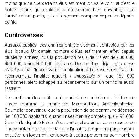
moins que ce que certains élus estiment, on va le voir ; et c’est le
solde naturel qui explique la croissance bien davantage que
l’arrivée de migrants, qui est largement compensée par les départs
de l’île.
Controverses
Aussitôt publiés, ces chiffres ont été vivement contestés par les
élus locaux. Un certain nombre d’élus estiment en effet, depuis
plusieurs années, que la population réelle de l’île est de 400 000,
450 000, voire 500 000 habitants. Des chiffres déjà jugés «
non
réalistes
» par l’Insee avant la publication officielle des résultats du
recensement, l’institut jugeant «
impossible
» que 150 000
personnes aient échappé au recensement sur un territoire aussi
restreint.
De nombreux élus continuent pourtant de contester les chiffres de
l’Insee, comme le maire de Mamoudzou, Ambdilwahedou
Soumaila, convaincu que la population de sa commune dépasse
les 100 000 habitants, quand l’Insee n’en a compté « que » 94 600.
Quant à la députée Estelle Youssoufa, elle pointe des «
erreurs
» de
l’Insee, notamment sur le fait que l’institut, lorsqu’il n’a pas réussi à
enquêter un logement, extrapole à quatre personnes son nombre