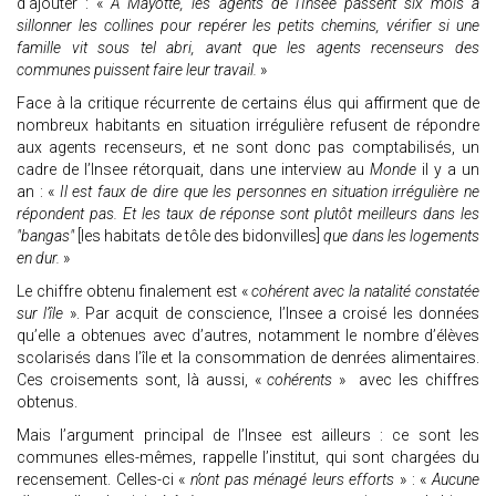
d’ajouter : «
À Mayotte, les agents de l’Insee passent six mois à
sillonner les collines pour repérer les petits chemins, vérifier si une
famille vit sous tel abri, avant que les agents recenseurs des
communes puissent faire leur travail.
»
Face à la critique récurrente de certains élus qui affirment que de
nombreux habitants en situation irrégulière refusent de répondre
aux agents recenseurs, et ne sont donc pas comptabilisés, un
cadre de l’Insee rétorquait, dans une interview au
Monde
il y a un
an : «
Il est faux de dire que les personnes en situation irrégulière ne
répondent pas. Et les taux de réponse sont plutôt meilleurs dans les
"bangas"
[les habitats de tôle des bidonvilles]
que dans les logements
en dur.
»
Le chiffre obtenu finalement est «
cohérent avec la natalité constatée
sur l’île
». Par acquit de conscience, l’Insee a croisé les données
qu’elle a obtenues avec d’autres, notamment le nombre d’élèves
scolarisés dans l’île et la consommation de denrées alimentaires.
Ces croisements sont, là aussi, «
cohérents
» avec les chiffres
obtenus.
Mais l’argument principal de l’Insee est ailleurs : ce sont les
communes elles-mêmes, rappelle l’institut, qui sont chargées du
recensement. Celles-ci «
n’ont pas ménagé leurs efforts
» : «
Aucune