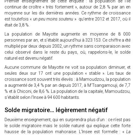
Premier enseignement de cette enquête : la population de l’île
continue de croître « très fortement », autour de 2,8 % par an en
moyenne sur les dix dernières années. Ce rythme de croissance
est toutefois «
un peu moins soutenu
» qu’entre 2012 et 2017, où il
était de 3,8 %.
La population de Mayotte augmente en moyenne de 8 000
personnes par an, et s’établit aujourd’hui à 323 153. Ce chiffre a été
multiplié par deux depuis 2002, un rythme sans comparaison avec
celui observé dans le reste du pays, où, rappelons-le, le solde
naturel est devenu négatif.
Aucune commune de Mayotte ne voit sa population diminuer, et
seules deux sur 17 ont une population « stable ». Les taux de
croissance sont souvent très élevés : à Mamoudzou, la population
a augmenté de 3,4 % par an depuis 2017, à M’Tsangamouji, de 7,7
% et à Chiconi, de 8,6 %. La population de la capitale, Mamoudzou,
s’établit selon l’Insee à 94 600 habitants.
Solde migratoire… légèrement négatif
Deuxième enseignement, qui en surprendra plus d’un : ce n’est pas
le solde migratoire mais le solde naturel qui explique cette forte
hausse de la population mahoraise. L’Insee est formelle : «
La