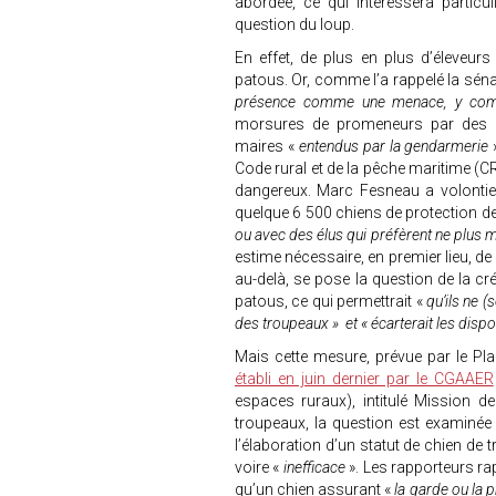
abordée, ce qui intéressera parti
question du loup.
En effet, de plus en plus d’éleveur
patous. Or, comme l’a rappelé la sén
présence comme une menace, y com
morsures de promeneurs par des p
maires «
entendus par la gendarmerie
Code rural et de la pêche maritime (C
dangereux. Marc Fesneau a volontier
quelque 6 500 chiens de protection de
ou avec des élus qui préfèrent ne plus m
estime nécessaire, en premier lieu, de 
au-delà, se pose la question de la cré
patous, ce qui permettrait «
qu’ils ne (
des troupeaux » et « écarterait les disp
Mais cette mesure, prévue par le Plan
établi en juin dernier par le CGAAER
espaces ruraux), intitulé Mission d
troupeaux, la question est examinée
l’élaboration d’un statut de chien de t
voire «
inefficace
». Les rapporteurs rap
qu’un chien assurant «
la garde ou la p