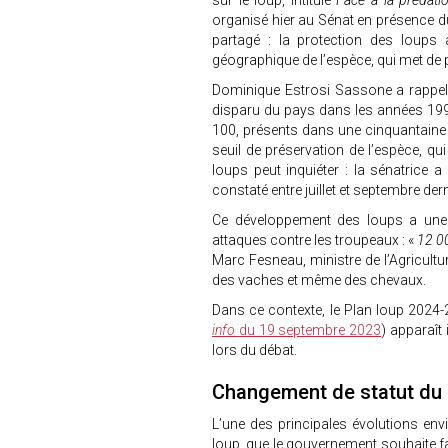
sur le loup, intitulé
Face à la prédati
organisé hier au Sénat en présence du
partagé : la protection des loups
géographique de l’espèce, qui met de 
Dominique Estrosi Sassone a rappelé 
disparu du pays dans les années 1990
100, présents dans une cinquantaine
seuil de préservation de l’espèce, qui
loups peut inquiéter : la sénatrice 
constaté entre juillet et septembre dern
Ce développement des loups a une c
attaques contre les troupeaux : «
12 00
Marc Fesneau, ministre de l’Agricult
des vaches et même des chevaux.
Dans ce contexte, le Plan loup 2024-
info
du 19 septembre 2023
) apparaît
lors du débat.
Changement de statut du 
L’une des principales évolutions en
loup, que le gouvernement souhaite f