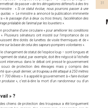
31
ermettrait de passer «
de tirs dérogatoires défensifs à des tirs
ministre : «
Si ce statut évolue, nous pourrons passer à une
s quotas
. » Le ministre a annoncé la publication imminente
ra «
le passage d’un à deux ou trois tireurs, l'accélération des
airage préalable de l'animal par les louvetiers
».
on prochaine d’une circulaire «
pour améliorer les conditions
». Plusieurs sénateurs ont insisté sur l’importance de ce
uissent être dotés de lunettes de visée thermiques et de «
eterie sur la base de celui des sapeurs-pompiers volontaires
».
e changement de statut de l’espèce loup – sont longues et
ement de statut, par exemple, doit être négocié à l’échelle
 sont intervenus dans le débat ont pressé le gouvernement
n souci de protection des élevages mais y compris des
rté que «
jeudi dernier, un troupeau a été attaqué à 250 mètres
ar 1 700 élèves
». Il a appelé le gouvernement à «
faire évoluer
se produise
», c’est-à-dire la mort d’un randonneur ou d’un
vail » ?
t des chiens de protection des troupeaux a été longuement