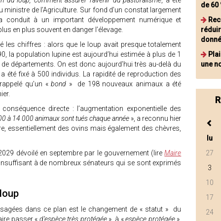
on du loup, comment assurer l’avenir du pastoralisme
, a été
de 60
 ministre de l’Agriculture. Sur fond d’un constat largement
 a conduit à un important développement numérique et
Rece
plus en plus souvent en danger l’élevage.
réduir
donn
les chiffres : alors que le loup avait presque totalement
, la population lupine est aujourd’hui estimée à plus de 1
Pla
 de départements. On est donc aujourd’hui très au-delà du
une n
 a été fixé à 500 individus. La rapidité de reproduction des
a rappelé qu’un «
bond
» de 198 nouveaux animaux a été
ier.
R
onséquence directe : l’augmentation exponentielle des
0 à 14 000 animaux sont tués chaque année
», a reconnu hier
ure, essentiellement des ovins mais également des chèvres,
lu
2029 dévoilé en septembre par le gouvernement (lire
Maire
27
 insuffisant à de nombreux sénateurs qui se sont exprimés
3
10
loup
17
visagées dans ce plan est le changement de « statut » du
24
aire passer «
d’espèce très protégée
» à «
espèce protégée
».