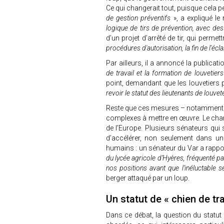
Ce qui changerait tout, puisque cela p
de gestion préventifs
», a expliqué le 
logique de tirs de prévention, avec de
d’un projet d’arrêté de tir, qui permett
procédures d'autorisation, la fin de l'écl
Par ailleurs, il a annoncé la publicati
de travail et la formation de louvetiers
point, demandant que les louvetiers p
revoir le statut des lieutenants de louv
Reste que ces mesures – notamment l
complexes à mettre en œuvre. Le chang
de l’Europe. Plusieurs sénateurs qui
d’accélérer, non seulement dans u
humains : un sénateur du Var a rappo
du lycée agricole d’Hyères, fréquenté p
nos positions avant que l’inéluctable 
berger attaqué par un loup.
Un statut de « chien de tra
Dans ce débat, la question du statu