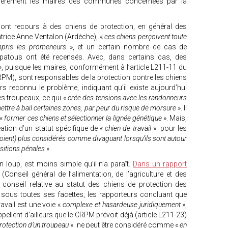
culièrement les maires des communes concernées par la
s ont recours à des chiens de protection, en général des
atrice Anne Ventalon (Ardèche), «
ces chiens perçoivent toute
pris les promeneurs
», et un certain nombre de cas de
atous ont été recensés. Avec, dans certains cas, des
», puisque les maires, conformément à l’article L211-11 du
RPM), sont responsables de la protection contre les chiens
s reconnu le problème, indiquant qu’il existe aujourd’hui
s troupeaux, ce qui «
crée des tensions avec les randonneurs
ettre à bail certaines zones, par peur du risque de morsure
». Il
«
former ces chiens et sélectionner la lignée génétique
». Mais,
ation d’un statut spécifique de «
chien de travail
» pour les
soient) plus considérés comme divaguant lorsqu’ils sont autour
ositions pénales
».
 loup, est moins simple qu’il n’a paraît.
Dans un rapport
(Conseil général de l’alimentation, de l’agriculture et des
e conseil relative au statut des chiens de protection des
 sous toutes ses facettes, les rapporteurs concluant que
ravail est une voie «
complexe et hasardeuse juridiquement
»,
pellent d’ailleurs que le CRPM prévoit déjà (article L211-23)
rotection d’un troupeau
» ne peut être considéré comme «
en