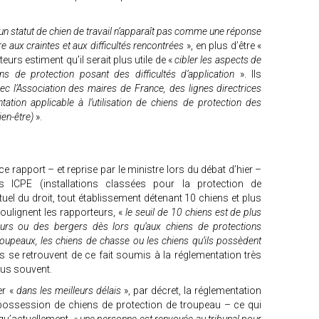
d’un statut de chien de travail n’apparaît pas comme une réponse
e aux craintes et aux difficultés rencontrées
», en plus d’être «
eurs estiment qu’il serait plus utile de «
cibler les aspects de
ns de protection posant des difficultés d’application
». Ils
vec l’Association des maires de France, des lignes directrices
ntation applicable à l’utilisation de chiens de protection des
en-être)
».
 rapport – et reprise par le ministre lors du débat d’hier –
s ICPE (installations classées pour la protection de
ctuel du droit, tout établissement détenant 10 chiens et plus
soulignent les rapporteurs, «
le seuil de 10 chiens est de plus
eurs ou des bergers dès lors qu’aux chiens de protections
roupeaux, les chiens de chasse ou les chiens qu’ils possèdent
rs se retrouvent de ce fait soumis à la réglementation très
lus souvent.
r «
dans les meilleurs délais
», par décret, la réglementation
a possession de chiens de protection de troupeau – ce qui