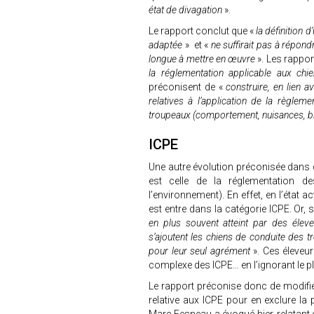
état de divagation
».
Le rapport conclut que «
la définition 
adaptée
» et «
ne suffirait pas à répondr
longue à mettre en œuvre
». Les rapport
la réglementation applicable aux chie
préconisent de «
construire, en lien a
relatives à l’application de la règleme
troupeaux (comportement, nuisances, bi
ICPE
Une autre évolution préconisée dans ce
est celle de la réglementation de
l’environnement). En effet, en l’état a
est entre dans la catégorie ICPE. Or, 
en plus souvent atteint par des élev
s’ajoutent les chiens de conduite des t
pour leur seul agrément
». Ces éleveu
complexe des ICPE… en l’ignorant le p
Le rapport préconise donc de modifie
relative aux ICPE pour en exclure l