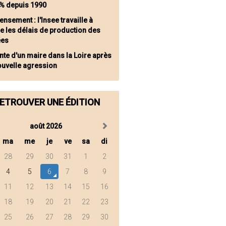
 % depuis 1990
nsement : l'Insee travaille à
e les délais de production des
ées
inte d'un maire dans la Loire après
ouvelle agression
ETROUVER UNE ÉDITION
août 2026
ma
me
je
ve
sa
di
28
29
30
31
1
2
4
5
6
7
8
9
11
12
13
14
15
16
18
19
20
21
22
23
25
26
27
28
29
30