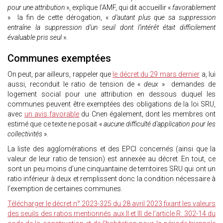
pour une attribution
», explique l’AMF, qui dit accueillir «
favorablement
» la fin de cette dérogation, «
d’autant plus que sa suppression
entraîne la suppression d’un seuil dont l’intérêt était difficilement
évaluable pris seul
».
Communes exemptées
On peut, par ailleurs, rappeler que
le décret du 29 mars dernier
a, lui
aussi, reconduit le ratio de tension de «
deux
» demandes de
logement social pour une attribution en dessous duquel les
communes peuvent être exemptées des obligations de la loi SRU,
avec
un avis favorable
du Cnen également, dont les membres ont
estimé que ce texte ne posait «
aucune difficulté d'application pour les
collectivités
».
La liste des agglomérations et des EPCI concernés (ainsi que la
valeur de leur ratio de tension) est annexée au décret. En tout, ce
sont un peu moins d’une cinquantaine de territoires SRU qui ont un
ratio inférieur à deux et remplissent donc la condition nécessaire à
l’exemption de certaines communes.
Télécharger le décret n° 2023-325 du 28 avril 2023 fixant les valeurs
des seuils des ratios mentionnés aux II et III de l'article R. 302-14 du