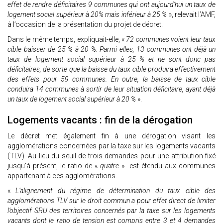
effet de rendre déficitaires 9 communes qui ont aujourd’hui un taux de
logement social supérieur à 20% mais inférieur à 25 %
», relevait l’AMF,
à l’occasion de la présentation du projet de décret.
Dans le même temps, expliquait-elle, «
72 communes voient leur taux
cible baisser de 25 % à 20 %. Parmi elles, 13 communes ont déjà un
taux de logement social supérieur à 25 % et ne sont donc pas
déficitaires, de sorte que la baisse du taux cible produira effectivement
des effets pour 59 communes. En outre, la baisse de taux cible
conduira 14 communes à sortir de leur situation déficitaire, ayant déjà
un taux de logement social supérieur à 20 %
».
Logements vacants : fin de la dérogation
Le décret met également fin à une dérogation visant les
agglomérations concernées par la taxe sur les logements vacants
(TLV). Au lieu du seuil de trois demandes pour une attribution fixé
jusqu'à présent, le ratio de «
quatre
» est étendu aux communes
appartenant à ces agglomérations.
«
L’alignement du régime de détermination du taux cible des
agglomérations TLV sur le droit commun a pour effet direct de limiter
l’objectif SRU des territoires concernés par la taxe sur les logements
vacants dont le ratio de tension est compris entre 3 et 4 demandes