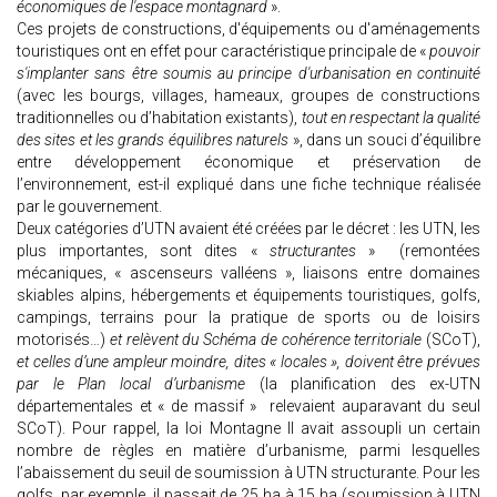
économiques de l'espace montagnard
».
Ces projets de constructions, d'équipements ou d'aménagements
touristiques ont en effet pour caractéristique principale de «
pouvoir
s'implanter sans être soumis au principe d'urbanisation en continuité
(avec les bourgs, villages, hameaux, groupes de constructions
traditionnelles ou d’habitation existants),
tout en respectant la qualité
des sites et les grands équilibres naturels
», dans un souci d’équilibre
entre développement économique et préservation de
l’environnement, est-il expliqué dans une fiche technique réalisée
par le gouvernement.
Deux catégories d’UTN avaient été créées par le décret : les UTN, les
plus importantes, sont dites «
structurantes
» (remontées
mécaniques, « ascenseurs valléens », liaisons entre domaines
skiables alpins, hébergements et équipements touristiques, golfs,
campings, terrains pour la pratique de sports ou de loisirs
motorisés…)
et relèvent du Schéma de cohérence territoriale
(SCoT),
et celles d’une ampleur moindre, dites « locales », doivent être prévues
par le Plan local d’urbanisme
(la planification des ex-UTN
départementales et « de massif » relevaient auparavant du seul
SCoT). Pour rappel, la loi Montagne II avait assoupli un certain
nombre de règles en matière d’urbanisme, parmi lesquelles
l’abaissement du seuil de soumission à UTN structurante. Pour les
golfs, par exemple, il passait de 25 ha à 15 ha (soumission à UTN