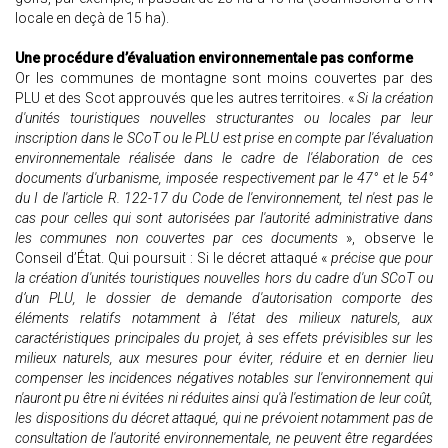
locale en deçà de 15 ha).
Une procédure d’évaluation environnementale pas conforme
Or les communes de montagne sont moins couvertes par des
PLU et des Scot approuvés que les autres territoires. «
Si la création
d'unités touristiques nouvelles structurantes ou locales par leur
inscription dans le SCoT ou le PLU est prise en compte par l'évaluation
environnementale réalisée dans le cadre de l'élaboration de ces
documents d'urbanisme, imposée respectivement par le 47° et le 54°
du I de l'article R. 122-17 du Code de l'environnement, tel n'est pas le
cas pour celles qui sont autorisées par l'autorité administrative dans
les communes non couvertes par ces documents
», observe le
Conseil d’État. Qui poursuit : Si le décret attaqué «
précise que pour
la création d'unités touristiques nouvelles hors du cadre d'un SCoT ou
d’un PLU, le dossier de demande d'autorisation comporte des
éléments relatifs notamment à l'état des milieux naturels, aux
caractéristiques principales du projet, à ses effets prévisibles sur les
milieux naturels, aux mesures pour éviter, réduire et en dernier lieu
compenser les incidences négatives notables sur l'environnement qui
n'auront pu être ni évitées ni réduites ainsi qu'à l'estimation de leur coût,
les dispositions du décret attaqué, qui ne prévoient notamment pas de
consultation de l'autorité environnementale, ne peuvent être regardées