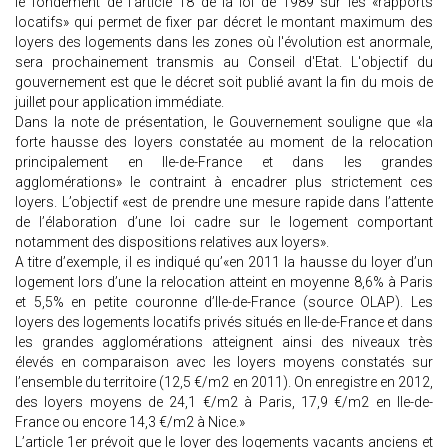
le fondement de l'article 18 de la loi de 1989 sur les «rapports
locatifs» qui permet de fixer par décret le montant maximum des
loyers des logements dans les zones où l'évolution est anormale,
sera prochainement transmis au Conseil d'Etat. L'objectif du
gouvernement est que le décret soit publié avant la fin du mois de
juillet pour application immédiate.
Dans la note de présentation, le Gouvernement souligne que «la
forte hausse des loyers constatée au moment de la relocation
principalement en Ile-de-France et dans les grandes
agglomérations» le contraint à encadrer plus strictement ces
loyers. L’objectif «est de prendre une mesure rapide dans l’attente
de l’élaboration d’une loi cadre sur le logement comportant
notamment des dispositions relatives aux loyers».
A titre d’exemple, il es indiqué qu’«en 2011 la hausse du loyer d’un
logement lors d’une la relocation atteint en moyenne 8,6% à Paris
et 5,5% en petite couronne d’Ile-de-France (source OLAP). Les
loyers des logements locatifs privés situés en Ile-de-France et dans
les grandes agglomérations atteignent ainsi des niveaux très
élevés en comparaison avec les loyers moyens constatés sur
l’ensemble du territoire (12,5 €/m2 en 2011). On enregistre en 2012,
des loyers moyens de 24,1 €/m2 à Paris, 17,9 €/m2 en Ile-de-
France ou encore 14,3 €/m2 à Nice.»
L’article 1er prévoit que le loyer des logements vacants anciens et