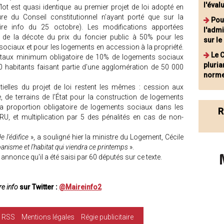
l'éval
flot est quasi identique au premier projet de loi adopté en
re du Conseil constitutionnel n'ayant porté que sur la
Pou
ire info du 25 octobre). Les modifications apportées
l'admi
 de la décote du prix du foncier public à 50% pour les
sur l
sociaux et pour les logements en accession à la propriété.
Le 
du taux minimum obligatoire de 10% de logements sociaux
pluria
abitants faisant partie d’une agglomération de 50 000
norm
tielles du projet de loi restent les mêmes : cession aux
ite, de terrains de l’État pour la construction de logements
 proportion obligatoire de logements sociaux dans les
R
, et multiplication par 5 des pénalités en cas de non-
e l'édifice
», a souligné hier la ministre du Logement, Cécile
banisme et l'habitat qui viendra ce printemps
».
 annonce qu'il a été saisi par 60 députés sur ce texte.
e info
sur Twitter :
@Maireinfo2
RSS
Mentions légales
Régie publicitaire