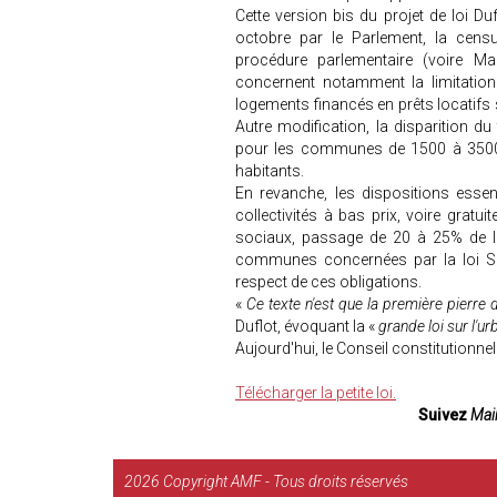
Cette version bis du projet de loi Du
octobre par le Parlement, la censu
procédure parlementaire (voire Ma
concernent notamment la limitation
logements financés en prêts locatifs 
Autre modification, la disparition 
pour les communes de 1500 à 3500 h
habitants.
En revanche, les dispositions essen
collectivités à bas prix, voire gratu
sociaux, passage de 20 à 25% de la
communes concernées par la loi SRU
respect de ces obligations.
«
Ce texte n'est que la première pierre d
Duflot, évoquant la «
grande loi sur l'ur
Aujourd'hui, le Conseil constitutionnel
Télécharger la petite loi.
Suivez
Mair
2026
Copyright AMF - Tous droits réservés