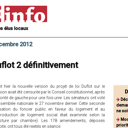
s élus locaux
écembre 2012
uflot 2 définitivement
t hier la nouvelle version du projet de loi Duflot sur le
D
ion avait été censurée par le Conseil constitutionnel, après
orité de gauche pour une fois unie. Les sénateurs ont voté
Déc
ssemblée nationale le 27 novembre dernier. Cette seconde
deman
isation du foncier public en faveur du logement et au
ne soi
roduction de logement social était examinée selon la
Mod
lecture par chambre). Les 178 amendements, déposés
priori
ite, ont tous été rejetés en séance.