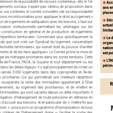
’extension de la possibilité de recours contentieux, dès le 1er
Acc
ogements sociaux n’ayant pas obtenu de proposition dans
ans e
 «ce contexte», le comité considère «de sa responsabilité
places
sitions incontournables pour appliquer le droit au logement.»
Séc
ion de logements en adéquation avec les besoins, il faut sur
actuel
sation institutionnelle permettant les arbitrages sur les
limita
s de construction en général et de production de logements
 répartition territoriale». Concernant plus spécifiquement la
Le 
ande que soit créé «un Syndicat du logement, rassemblant
organi
ctivités territoriales», qui «serait doté du pouvoir d’arrêter
natio
ments et de les faire appliquer». Le Comité prône la mise en
est pu
er les ménages prioritaires dans les zones tendues». Cette
L'IN
le-de-France, PACA, la Guyane et tout département où les
périm
ans les délais légaux». Il s’agit principalement de «créer un
 année 3.000 logements dans des copropriétés en Île-de-
rioritaires (ce qui permettrait une meilleure répartition
 «suspendre la vente des immeubles appartenant à l’Etat
R
irement, au logement des prioritaires», et de «mettre en
 d’immeubles qui sont vacants depuis un délai important». Il
ligation d’hébergement de toute personne en détresse en
d’accueil aux besoins, et en particulier de: «- mettre fin aux
l’hiver; «- poursuivre un programme d’humanisation de tous
 critères de l’hébergement digne; «- faciliter la sortie des