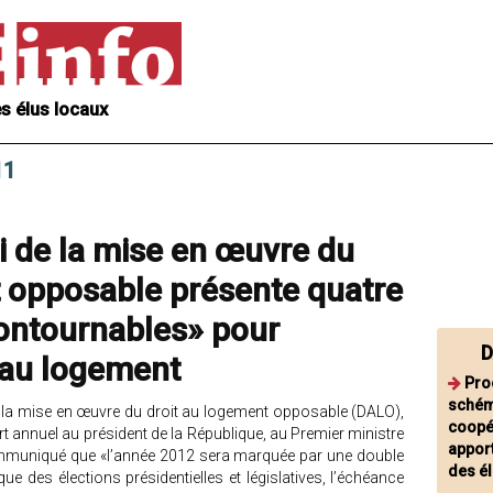
s élus locaux
11
i de la mise en œuvre du
t opposable présente quatre
contournables» pour
D
t au logement
Pro
schém
i de la mise en œuvre du droit au logement opposable (DALO),
coopé
rt annuel au président de la République, au Premier ministre
appor
ommuniqué que «l’année 2012 sera marquée par une double
des é
ue des élections présidentielles et législatives, l’échéance