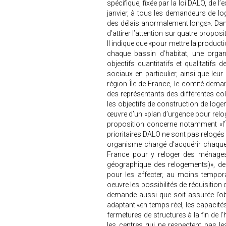
spécifique, fixée par la loi DALO, de l
janvier, à tous les demandeurs de l
des délais anormalement longs». Dans
d’attirer l’attention sur quatre propo
Il indique que «pour mettre la product
chaque bassin d’habitat, une organi
objectifs quantitatifs et qualitatif
sociaux en particulier, ainsi que leur
région Île-de-France, le comité dem
des représentants des différentes colle
les objectifs de construction de loge
œuvre d’un «plan d’urgence pour relog
proposition concerne notamment «l’Î
prioritaires DALO ne sont pas relogés d
organisme chargé d’acquérir chaque
France pour y reloger des ménages p
géographique des relogements)», de
pour les affecter, au moins tempora
oeuvre les possibilités de réquisition
demande aussi que soit assurée l’ob
adaptant «en temps réel, les capacités 
fermetures de structures à la fin de 
les centres qui ne respectent pas les