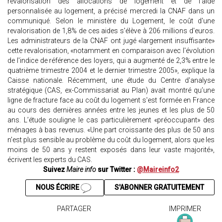
revalorisation des allocations de logement et de l'aide
personnalisée au logement, a précisé mercredi la CNAF dans un
communiqué. Selon le ministère du Logement, le coût d'une
revalorisation de 1,8% de ces aides s'élève à 206 millions d'euros.
Les administrateurs de la CNAF ont jugé «largement insuffisante»
cette revalorisation, «notamment en comparaison avec l'évolution
de l'indice de référence des loyers, qui a augmenté de 2,3% entre le
quatrième trimestre 2004 et le dernier trimestre 2005», explique la
Caisse nationale. Récemment, une étude du Centre d'analyse
stratégique (CAS, ex-Commissariat au Plan) avait montré qu’une
ligne de fracture face au coût du logement s'est formée en France
au cours des dernières années entre les jeunes et les plus de 50
ans. L’étude souligne le cas particulièrement «préoccupant» des
ménages à bas revenus. «Une part croissante des plus de 50 ans
n'est plus sensible au problème du coût du logement, alors que les
moins de 50 ans y restent exposés dans leur vaste majorité»,
écrivent les experts du CAS.
Suivez
Maire info
sur Twitter :
@Maireinfo2
NOUS ÉCRIRE
S'ABONNER GRATUITEMENT
PARTAGER
IMPRIMER