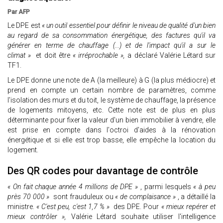
Par AFP
Le DPE est
« un outil essentiel pour définir le niveau de qualité d'un bien
au regard de sa consommation énergétique, des factures qu'il va
générer en terme de chauffage (...) et de l'impact qu'il a sur le
climat »
et doit être
« irréprochable »,
a déclaré Valérie Létard sur
TF1.
Le DPE donne une note de A (la meilleure) à G (la plus médiocre) et
prend en compte un certain nombre de paramètres, comme
l'isolation des murs et du toit, le système de chauffage, la présence
de logements mitoyens, etc. Cette note est de plus en plus
déterminante pour fixer la valeur d'un bien immobilier à vendre, elle
est prise en compte dans l'octroi d'aides à la rénovation
énergétique et si elle est trop basse, elle empêche la location du
logement.
Des QR codes pour davantage de contrôle
« On fait chaque année 4 millions de DPE »
, parmi lesquels
« à peu
près 70 000 »
sont frauduleux ou
« de complaisance »
, a détaillé la
ministre.
« C'est peu, c'est 1,7 % »
des DPE. Pour
« mieux repérer et
mieux contrôler »,
Valérie Létard souhaite utiliser l'intelligence