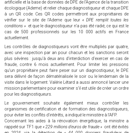
artificielle et la base de données de DPE de l'Agence de la transition
écologique (Ademe) et relier chaque diagnostiqueur et chaque DPE
à un QR code. Ces QR codes permettront aux propriétaires de
vérifier sur le site de l'Ademe que leur
« DPE remplit toutes les
conditions »
et que le diagnostiqueur n'a pas été radié, ce qui est le
cas de 500 professionnels sur les 10 000 actifs en France
actuellement.
Les contrôles de diagnostiqueurs vont être multipliés par quatre,
avec une inspection par an pour chacun et les sanctions seront
plus sévères : jusqu'à deux ans d'interdiction d'exercer en cas de
fraude, contre 6 mois actuellement. Pour limiter les pressions
qu'un propriétaire peut faire peser sur un diagnostiqueur, le DPE
sera délivré de façon dématérialisée le soir ou le lendemain de la
visite dans le logement. Valérie Létard a aussi annoncé lancer une
mission parlementaire pour examiner s'il est utile de créer un ordre
pour les diagnostiqueurs.
Le gouvernement souhaite également mieux contrôler les
organismes de certification et de formation des diagnostiqueurs,
pour éviter les conflits d'intérêts, a indiqué le ministère à l'AFP.
Concernant les aides à la rénovation énergétique, la ministre a
rappelé sur TF1 que
« 229 millions d'euros de fraude »
ont été évités
en 2024, via la détection de
« 44 000 dossiers frauduleux de