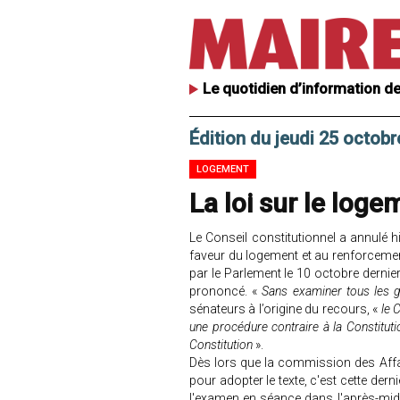
Le quotidien d’information de
Édition du jeudi 25 octob
LOGEMENT
La loi sur le loge
Le Conseil constitutionnel a annulé hie
faveur du logement et au renforcemen
par le Parlement le 10 octobre dernier.
prononcé. «
Sans examiner tous les 
sénateurs à l’origine du recours, «
le C
une procédure contraire à la Constituti
Constitution
».
Dès lors que la commission des Affa
pour adopter le texte, c'est cette der
l'examen en séance dans l'après-midi,