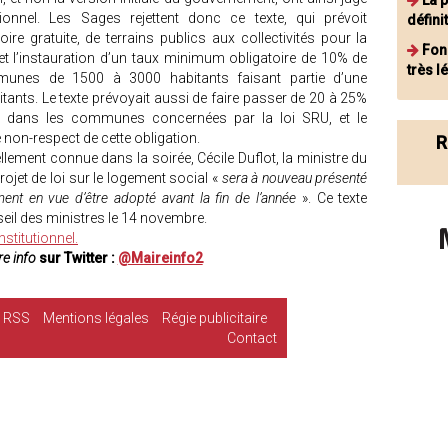
La 
onnel. Les Sages rejettent donc ce texte, qui prévoit
défini
re gratuite, de terrains publics aux collectivités pour la
Fonc
t l’instauration d’un taux minimum obligatoire de 10% de
très 
unes de 1500 à 3000 habitants faisant partie d’une
ants. Le texte prévoyait aussi de faire passer de 20 à 25%
l dans les communes concernées par la loi SRU, et le
 non-respect de cette obligation.
R
llement connue dans la soirée, Cécile Duflot, la ministre du
jet de loi sur le logement social «
sera à nouveau présenté
ent en vue d’être adopté avant la fin de l’année
». Ce texte
seil des ministres le 14 novembre.
stitutionnel.
e info
sur Twitter :
@Maireinfo2
RSS
Mentions légales
Régie publicitaire
Contact