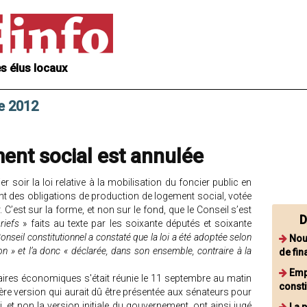
s élus locaux
re 2012
ment social est annulée
r soir la loi relative à la mobilisation du foncier public en
t des obligations de production de logement social, votée
 C’est sur la forme, et non sur le fond, que le Conseil s’est
D
griefs
» faits au texte par les soixante députés et soixante
onseil constitutionnel a constaté que la loi a été adoptée selon
Nou
on » et l’a donc « déclarée, dans son ensemble, contraire à la
de fin
Empl
ires économiques s'était réunie le 11 septembre au matin
consti
nière version qui aurait dû être présentée aux sénateurs pour
 et non la version initiale du gouvernement, ont ainsi jugé