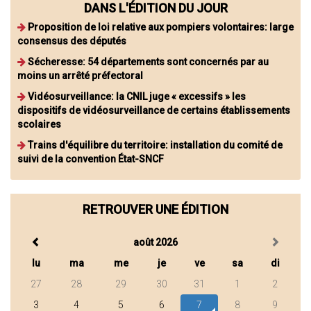
DANS L'ÉDITION DU JOUR
Proposition de loi relative aux pompiers volontaires: large
consensus des députés
Sécheresse: 54 départements sont concernés par au
moins un arrêté préfectoral
Vidéosurveillance: la CNIL juge « excessifs » les
dispositifs de vidéosurveillance de certains établissements
scolaires
Trains d'équilibre du territoire: installation du comité de
suivi de la convention État-SNCF
RETROUVER UNE ÉDITION
août 2026
lu
ma
me
je
ve
sa
di
27
28
29
30
31
1
2
3
4
5
6
7
8
9