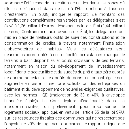
«comparé l'efficience de la gestion des aides dans les zones où
elle est déléguée et dans celles où l'État continue à l'assurer
directement». En 2008, indique le rapport, «le montant des
contributions complémentaires versées par les délégataires s'est
élevé à 1,76 milliard d'euros, dépassant celui de l'État (1,44 milliard
d'euros). Contrairement aux services de l'État, les délégataires ont
mis en place de meilleurs outils de suivi des constructions et de
consommation de crédits, à travers notamment l'installation
d'observatoires de l'habitat». Mais, les délégataires sont
néanmoins «confrontés à des difficultés persistantes: manque de
terrains à bâtir disponibles et coûts croissants de ces terrains,
notamment en raison du développement de l'investissement
locatif dans le secteur libre et du succès du prêt à taux zéro auprès
des primo-accédants. Les coûts de construction ont également
augmenté en raison d'une forte sollicitation des entreprises du
bâtiment et du développement de nouvelles exigences qualitatives,
avec les normes HQE (majoration de 30 à 40% à enveloppe
financière égale)». La Cour déplore «l'inefficacité, dans les
intercommunalités, du prélèvement pour insuffisance de
logements sociaux, appliqué, en vertu de l'article 55 de la loi SRU,
sur les ressources fiscales des communes qui ne respectent pas
l'objectif de 20% de logements sociaux». Le rapport indique que