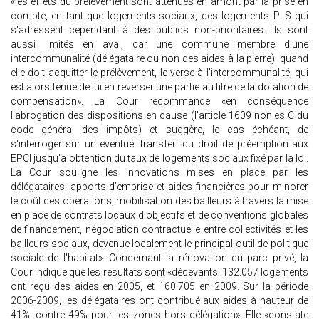
«les effets du prélèvement sont atténués en amont par la prise en
compte, en tant que logements sociaux, des logements PLS qui
s'adressent cependant à des publics non-prioritaires. Ils sont
aussi limités en aval, car une commune membre d'une
intercommunalité (délégataire ou non des aides à la pierre), quand
elle doit acquitter le prélèvement, le verse à l'intercommunalité, qui
est alors tenue de lui en reverser une partie au titre de la dotation de
compensation». La Cour recommande «en conséquence
l'abrogation des dispositions en cause (l'article 1609 nonies C du
code général des impôts) et suggère, le cas échéant, de
s'interroger sur un éventuel transfert du droit de préemption aux
EPCI jusqu'à obtention du taux de logements sociaux fixé par la loi.
La Cour souligne les innovations mises en place par les
délégataires: apports d'emprise et aides financières pour minorer
le coût des opérations, mobilisation des bailleurs à travers la mise
en place de contrats locaux d'objectifs et de conventions globales
de financement, négociation contractuelle entre collectivités et les
bailleurs sociaux, devenue localement le principal outil de politique
sociale de l'habitat». Concernant la rénovation du parc privé, la
Cour indique que les résultats sont «décevants: 132.057 logements
ont reçu des aides en 2005, et 160.705 en 2009. Sur la période
2006-2009, les délégataires ont contribué aux aides à hauteur de
41%, contre 49% pour les zones hors délégation». Elle «constate