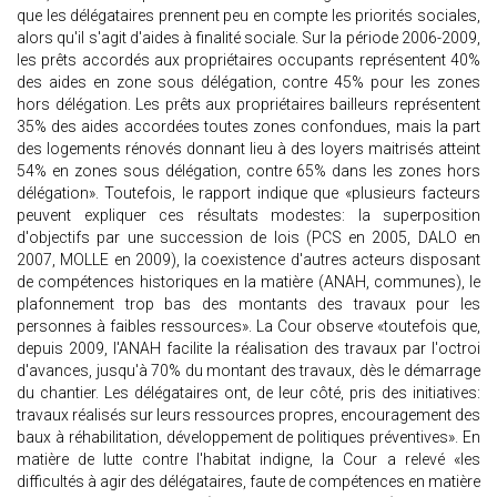
que les délégataires prennent peu en compte les priorités sociales,
alors qu'il s'agit d'aides à finalité sociale. Sur la période 2006-2009,
les prêts accordés aux propriétaires occupants représentent 40%
des aides en zone sous délégation, contre 45% pour les zones
hors délégation. Les prêts aux propriétaires bailleurs représentent
35% des aides accordées toutes zones confondues, mais la part
des logements rénovés donnant lieu à des loyers maitrisés atteint
54% en zones sous délégation, contre 65% dans les zones hors
délégation». Toutefois, le rapport indique que «plusieurs facteurs
peuvent expliquer ces résultats modestes: la superposition
d'objectifs par une succession de lois (PCS en 2005, DALO en
2007, MOLLE en 2009), la coexistence d'autres acteurs disposant
de compétences historiques en la matière (ANAH, communes), le
plafonnement trop bas des montants des travaux pour les
personnes à faibles ressources». La Cour observe «toutefois que,
depuis 2009, l'ANAH facilite la réalisation des travaux par l'octroi
d'avances, jusqu'à 70% du montant des travaux, dès le démarrage
du chantier. Les délégataires ont, de leur côté, pris des initiatives:
travaux réalisés sur leurs ressources propres, encouragement des
baux à réhabilitation, développement de politiques préventives». En
matière de lutte contre l'habitat indigne, la Cour a relevé «les
difficultés à agir des délégataires, faute de compétences en matière