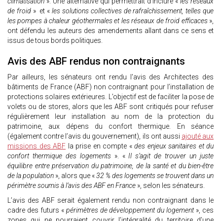
climatisation
». Une alternative qui permettrait d’inclure «
les réseaux
de froid
» et «
les solutions collectives de rafraîchissement, telles que
les pompes à chaleur géothermales et les réseaux de froid efficaces
»,
ont défendu les auteurs des amendements allant dans ce sens et
issus de tous bords politiques.
Avis des ABF rendus non contraignants
Par ailleurs, les sénateurs ont rendu l'avis des Architectes des
bâtiments de France (ABF) non contraignant pour l’installation de
protections solaires extérieures. L’objectif est de faciliter la pose de
volets ou de stores, alors que les ABF sont critiqués pour refuser
régulièrement leur installation au nom de la protection du
patrimoine, aux dépens du confort thermique. En séance
(également contre l’avis du gouvernement), ils ont aussi
ajouté aux
missions des ABF
la prise en compte «
des enjeux sanitaires et du
confort thermique des logements
». «
Il s’agit de trouver un juste
équilibre entre préservation du patrimoine, de la santé et du bien-être
de la population
», alors que «
32 % des logements se trouvent dans un
périmètre soumis à l’avis des ABF en France
», selon les sénateurs.
L’avis des ABF serait également rendu non contraignant dans le
cadre des futurs «
périmètres de développement du logement
», ces
zones qui ne pourraient couvrir l’intégralité du territoire d’une