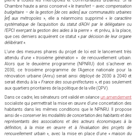
pierre à toutes les métropoles et communautés urbaines. Si la
Chambre haute a ainsi conservé «
le transfert – avec compensation
budgétaire – de la gestion [de ces aides] aux communautés urbaines
[et] aux métropoles
», elle a néanmoins supprimé «
le caractère
systématique de l’acquisition du statut d’AOH par le délégataire ou
l’EPCI exerçant la gestion des aides à la pierre
» et prévu, à la place,
que ces derniers acquièrent ce statut «
par décision de leur organe
délibérant
».
L’une des mesures phares du projet de loi est le lancement très
attendu d’une «
troisième génération
» de renouvellement urbain.
Alors que le deuxième programme (NPNRU) doit s'achever en
2030, ce troisième programme de l'Agence nationale pour la
rénovation urbaine (Anru) serait ainsi déployé de 2030 à 2040 et
serait étendu à la «
France des sous-préfectures
», et pas seulement
aux quartiers prioritaires de la politique de la ville (QPV).
Dans ce cadre, les sénateurs ont validé en séance
un amendement
socialiste qui permettrait la mise en œuvre d’une concertation des
habitants dans les mêmes conditions que le NPNRU. Il propose
ainsi de «
conserver les modalités de concertation des habitants et des
représentants des associations et des acteurs économiques à la
définition, à la mise en œuvre et à l’évaluation des projets de
renouvellement urbain
», avec la mise en place d’une «
maison du