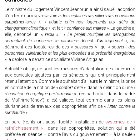
Le ministre du Logement Vincent Jeanbrun a ainsi salué l'adoption
d'un texte qui «
ouvre la voie à des centaines de milliers de rénovations
supplémentaires
», «
adapte enfin nos logements aux défis du
changement climatique
» et fait «
confiance aux maires
». La gauche a,
elle, dénoncé un «
recul
» : «
Le projet multiplie les dérogations
permettant de conserver le caractère décent d'un logement
», au
détriment des locataires de ces «
passoires
» qui «
souvent des
personnes vulnérables et les plus exposées à la précarité énergétique
», a déploré la sénatrice socialiste Viviane Artigalas.
Actualité oblige, ce sont les mesures d'adaptation des logements
aux canicules ajoutées par les sénateurs qui ont principalement
retenu l’attention. Comme le souhaitait d’ailleurs le ministre, la prise
en compte de la notion de «
confort d'été
» dans la définition d'une «
rénovation énergétique performante
» (en particulier dans le cadre
de MaPrimeRénov’) a été validée, tout comme dans les plans
pluriannuels de travaux des copropriétés afin de «
lutter contre la
surchauffe
».
En parallèle, ils ont aussi facilité l’installation de
systèmes de «
rafraîchissement »
dans les copropriétés, solution qui a été
préférée en séance – contre l’avis du gouvernement – à la seule «