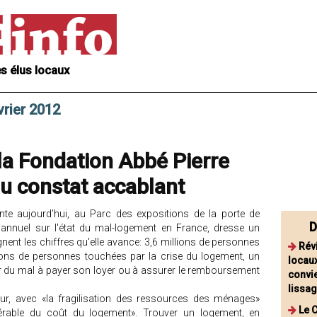
s élus locaux
vrier 2012
la Fondation Abbé Pierre
u constat accablant
nte aujourd’hui, au Parc des expositions de la porte de
D
 annuel sur l'état du mal-logement en France, dresse un
nt les chiffres qu'elle avance: 3,6 millions de personnes
Rév
ions de personnes touchées par la crise du logement, un
locaux
 du mal à payer son loyer ou à assurer le remboursement
convi
lissa
eur, avec «la fragilisation des ressources des ménages»
Le 
érable du coût du logement». Trouver un logement, en