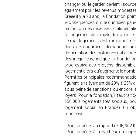
changer ou le garder devient «sourc
également pour les revenus modestes 
Créée il y a 20 ans, la Fondation poi
«conséquences sur le quotidien peuven
restriction des dépenses d'alimentati
l'allongement des trajets du domicile au
Le mal logement s'est «profondémen
dans ce document, demandant aux c
d'orientation des politiques». «Le lo
des inégalités», indique la Fondatio
progressive des moyens disponibles
logement alors qu’augmente le nombre
Parmi les principales recommandations
figurent le relèvement de 20% à 25%
sous peine de sanctions ou encore la
loyers. Pour la fondation, il faudrai
150.000 logements très sociaux, pour
logement social en France). Un obje
foncière».
- Pour accéder au rapport (PDF, 962 Ko)
- Pour accéder à la synthèse du rappor