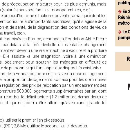
publiq
e de préoccupation majeure» pour les plus démunis, mais
(salariés pauvres, familles monoparentales, etc.).
En 2
nte aujourd'hui «une situation souvent dramatique» dont les
Réunio
t conduire à d'importants sacrifices, qu'il s'agisse de la
métro
on et de santé, de la dégradation des conditions de vie, de
Le 
 travail, etc.».
pompi
t enraciné» en France, dénonce la Fondation Abbé Pierre
andidats à la présidentielle un «véritable changement
gement est devenu une vraie machine à exclure et à produire
n. Elle assiste «à une stagnation, voire à une diminution
R
 localement pour soutenir les ménages en difficulté de
 de personnes qui font appel aux dispositifs existants».
 de la Fondation, pour en finir avec la crise du logement,
 de la proportion de logements sociaux pour les communes
 régulation des prix de relocation par un encadrement des
t construire 500.000 logements supplémentaires par an, dont
 résorber le déficit actuel (1,2 million de demandeurs de
ctif qui ne pourra être atteint qu'avec «une grande loi
, utiliser le premier lien ci-dessous.
t (PDF, 2,8 Mo), utilise le second lien ci-dessous.