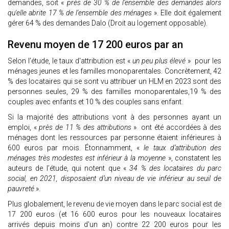
demandes, soit «
près de 30 % de l’ensemble des demandes alors
qu'elle abrite 17 % de l'ensemble des ménages
». Elle doit également
gérer 64 % des demandes Dalo (Droit au logement opposable).
Revenu moyen de 17 200 euros par an
Selon l’étude, le taux d'attribution est «
un peu plus élevé
» pour les
ménages jeunes et les familles monoparentales. Concrètement, 42
% des locataires qui se sont vu attribuer un HLM en 2023 sont des
personnes seules, 29 % des familles monoparentales,19 % des
couples avec enfants et 10 % des couples sans enfant.
Si la majorité des attributions vont à des personnes ayant un
emploi, «
près de 11 % des attributions
» ont été accordées à des
ménages dont les ressources par personne étaient inférieures à
600 euros par mois. Étonnamment, «
le taux d’attribution des
ménages très modestes est inférieur à la moyenne
», constatent les
auteurs de l’étude, qui notent que «
34 % des locataires du parc
social, en 2021, disposaient d’un niveau de vie inférieur au seuil de
pauvreté
».
Plus globalement, le revenu de vie moyen dans le parc social est de
17 200 euros (et 16 600 euros pour les nouveaux locataires
arrivés depuis moins d'un an) contre 22 200 euros pour les