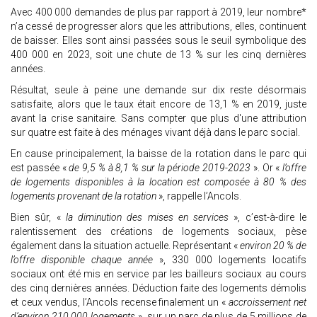
Avec 400 000 demandes de plus par rapport à 2019, leur nombre*
n’a cessé de progresser alors que les attributions, elles, continuent
de baisser. Elles sont ainsi passées sous le seuil symbolique des
400 000 en 2023, soit une chute de 13 % sur les cinq dernières
années.
Résultat, seule à peine une demande sur dix reste désormais
satisfaite, alors que le taux était encore de 13,1 % en 2019, juste
avant la crise sanitaire. Sans compter que plus d'une attribution
sur quatre est faite à des ménages vivant déjà dans le parc social.
En cause principalement, la baisse de la rotation dans le parc qui
est passée «
de 9,5 % à 8,1 % sur la période 2019-2023
». Or «
l’offre
de logements disponibles à la location est composée à 80 % des
logements provenant de la rotation
», rappelle l’Ancols.
Bien sûr, «
la diminution des mises en services
», c’est-à-dire le
ralentissement des créations de logements sociaux, pèse
également dans la situation actuelle. Représentant «
environ 20 % de
l’offre disponible chaque année
», 330 000 logements locatifs
sociaux ont été mis en service par les bailleurs sociaux au cours
des cinq dernières années. Déduction faite des logements démolis
et ceux vendus, l’Ancols recense finalement un «
accroissement net
d’environ 210 000 logements
» sur un parc de plus de 5 millions de