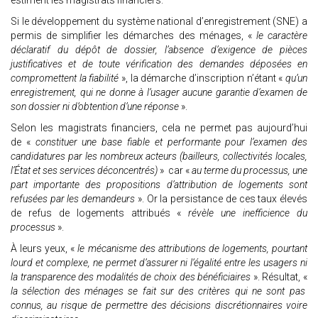
estiment les magistrats financiers.
Si le développement du système national d’enregistrement (SNE) a
permis de simplifier les démarches des ménages, «
le caractère
déclaratif du dépôt de dossier, l’absence d’exigence de pièces
justificatives et de toute vérification des demandes déposées en
compromettent la fiabilité
», la démarche d’inscription n’étant «
qu’un
enregistrement, qui ne donne à l’usager aucune garantie d’examen de
son dossier ni d’obtention d’une réponse
».
Selon les magistrats financiers, cela ne permet pas aujourd’hui
de «
constituer une base fiable et performante pour l’examen des
candidatures par les nombreux acteurs (bailleurs, collectivités locales,
l’État et ses services déconcentrés)
» car «
au terme du processus, une
part importante des propositions d’attribution de logements sont
refusées par les demandeurs
». Or la persistance de ces taux élevés
de refus de logements attribués «
révèle une inefficience du
processus
».
À leurs yeux, «
le mécanisme des attributions de logements, pourtant
lourd et complexe, ne permet d’assurer ni l’égalité entre les usagers ni
la transparence des modalités de choix des bénéficiaires
». Résultat, «
la sélection des ménages se fait sur des critères qui ne sont pas
connus, au risque de permettre des décisions discrétionnaires voire