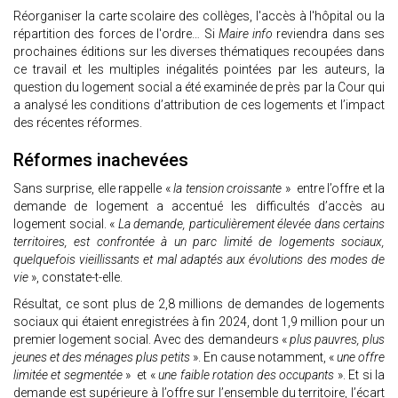
Réorganiser la carte scolaire des collèges, l'accès à l'hôpital ou la
répartition des forces de l'ordre… Si
Maire info
reviendra dans ses
prochaines éditions sur les diverses thématiques recoupées dans
ce travail et les multiples inégalités pointées par les auteurs, la
question du logement social a été examinée de près par la Cour qui
a analysé les conditions d’attribution de ces logements et l’impact
des récentes réformes.
Réformes inachevées
Sans surprise, elle rappelle «
la tension croissante
» entre l’offre et la
demande de logement a accentué les difficultés d’accès au
logement social. «
La demande, particulièrement élevée dans certains
territoires, est confrontée à un parc limité de logements sociaux,
quelquefois vieillissants et mal adaptés aux évolutions des modes de
vie
», constate-t-elle.
Résultat, ce sont plus de 2,8 millions de demandes de logements
sociaux qui étaient enregistrées à fin 2024, dont 1,9 million pour un
premier logement social. Avec des demandeurs «
plus pauvres, plus
jeunes et des ménages plus petits
». En cause notamment, «
une offre
limitée et segmentée
» et «
une faible rotation des occupants
». Et si la
demande est supérieure à l’offre sur l’ensemble du territoire, l’écart