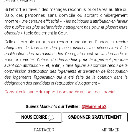
discriminatoires
».
Si l’effort en faveur des ménages reconnus prioritaires au titre du
Dalo, des personnes sans domicile ou sortant d’hébergement
montre «
une certaine efficacité
», «
les politiques d’attribution en faveur
des publics les plus défavorisés n’atteignent pas pour la plupart leurs
objectifs
», tacle également la Cour.
Celle-ci formule ainsi trois recommandations. D’abord, «
rendre
obligatoire la fourniture des pièces justificatives nécessaires à la
qualification des demandes dès l’enregistrement de la demande
»,
ensuite «
vérifier l’intérêt du demandeur pour le logement proposé
avant son attribution
» et, enfin, «
faire figurer au compte rendu de la
commission d’attribution des logements et d’examen de l’occupation
des logements l’application qui a été faite de la cotation dans la
désignation des candidats et l’attribution du logement
».
Consulter la partie du rapport consacrée au logement social.
Suivez
Maire info
sur Twitter :
@Maireinfo2
NOUS ÉCRIRE
S'ABONNER GRATUITEMENT
PARTAGER
IMPRIMER