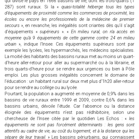
qui divise le pays en 1666 bassins de vie, dont les trois-quarts (1
287) sont ruraux. Si la «
quasi-totalité héberge tous les types
d’équipements de proximité comme les commerces de proximité, les
écoles ou encore les professionnels de la médecine de premier
secours
», en revanche, les inégalités sont criantes dès qu’il s’agit
d’équipements «
supérieurs
». «
En milieu rural, on n’a accès en
moyenne qu’à 9 équipements de cette gamme contre 24 en milieu
urbain
», indique l’Insee. Ces équipements supérieurs sont par
exemple les lycées, les hypermarchés, les médecins spécialistes.
La moitié des habitants des bassins ruraux met au moins un quart-
d’heure aller-retour pour aller au supermarché ou à la librairie, et
trois quarts-d’heure pour se rendre aux urgences ou bien à Pôle
emploi. Les plus grosses inégalités concernent le domaine de
l’éducation : un habitant rural sur deux met plus d’1h20 aller-retour
pour se rendre au collège ou au lycée.
Pourtant, la population a augmenté en moyenne de 0,9% dans les
bassins de vie ruraux entre 1999 et 2009, contre 0,6% dans les
bassins urbains, dévoile l’étude. Car l’absence ou la distance
éloignée des équipements n’est pas rédhibitoire, selon une
chercheuse de l’Insee citée par le quotidien Les Echos : «
les
équipements ne sont pas forcément déterminants : les gens sont
attentifs au cadre de vie, au coût du logement, et à la distance qui les
sépare de leur travail.
» Les bassins périurbains, qui connaissent