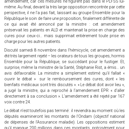
amendement, car ces mesures ne figurent pas dans le PLFSS lui-
même. Au final, devant la très large opposition rencontrée par cette
perspective, il ne l’a pas fait, laissant au groupe Ensemble pour la
République le soin de faire une proposition, finalement différente de
ce qui avait été annoncé par la ministre : cet amendement
préservait les patients en ALD et maintenait la prise en charge des
cures pour ceux-ci… mais supprimait entièrement toute prise en
charge pour les autres patients.
Discuté samedi 8 novembre dans l’hémicycle, cet amendement a
été très largement rejeté – les orateurs de tous les groupes, hormis
Ensemble pour la République, se succédant pour le fustiger. Et,
surprise, même la ministre de la Santé, Stéphanie Rist, a émis… un
avis défavorable. La ministre a simplement estimé qu’il fallait «
ouvrir le débat » sur le remboursement des cures, dont « les
bienfaits médicaux sont très discutés ». « Le débat doit avoir lieu »,
a jugé la ministre, qui a reproché à l’amendement EPR « d’aller
directement à sa conclusion ». L’amendement a été rejeté par 167
voix contre 24.
Le débat n’est toutefois pas terminé : il reviendra au moment où les
députés examineront les montants de l’Ondam (objectif national
de dépenses de l’Assurance maladie). Les oppositions estiment
qu’il manque 200 millions dans ces montants, précisément pour