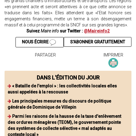
les grands chantiers d’infrastructures et de transports. Les régions
«en prennent acte et seront attentives à ce que cette annonce se
traduise dans les faits». Elles attendent que «l’Etat honore ses
engagements financiers, mette un terme à son désengagement
massif et à celui programmé de la SNCF sur ses grandes lignes».
Suivez
Maire info
sur Twitter :
@Maireinfo2
NOUS ÉCRIRE
S'ABONNER GRATUITEMENT
PARTAGER
IMPRIMER
DANS L'ÉDITION DU JOUR
« Bataille de l'emploi » : les collectivités locales elles
aussi appelées à la rescousse
Les principales mesures du discours de politique
générale de Dominique de Villepin
Parmi les raisons de la hausse de la taxe d'enlèvement
des ordures ménagères (TEOM), le gouvernement pointe
des systèmes de collecte sélective « mal adaptés au
contexte local »