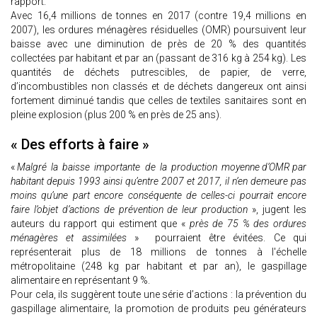
rapport.
Avec 16,4 millions de tonnes en 2017 (contre 19,4 millions en
2007), les ordures ménagères résiduelles (OMR) poursuivent leur
baisse avec une diminution de près de 20 % des quantités
collectées par habitant et par an (passant de 316 kg à 254 kg). Les
quantités de déchets putrescibles, de papier, de verre,
d’incombustibles non classés et de déchets dangereux ont ainsi
fortement diminué tandis que celles de textiles sanitaires sont en
pleine explosion (plus 200 % en près de 25 ans).
« Des efforts à faire »
«
Malgré la baisse importante de la production moyenne d’OMR par
habitant depuis 1993 ainsi qu’entre 2007 et 2017, il n’en demeure pas
moins qu’une part encore conséquente de celles-ci pourrait encore
faire l’objet d’actions de prévention de leur production
», jugent les
auteurs du rapport qui estiment que «
près de 75 % des ordures
ménagères et assimilées
» pourraient être évitées. Ce qui
représenterait plus de 18 millions de tonnes à l'échelle
métropolitaine (248 kg par habitant et par an), le gaspillage
alimentaire en représentant 9 %.
Pour cela, ils suggèrent toute une série d’actions : la prévention du
gaspillage alimentaire, la promotion de produits peu générateurs