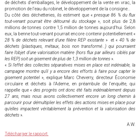
de déchets d’emballages, le développement de la vente en vrac, la
promotion de l’eau du robinet, le développement de la consigne…
Du côté des déchetteries, ils estiment que «
presque 86 % du flux
tout-venant pourrait être détourné du stockage
», soit plus de 2,8
millions de tonnes contre 1,5 million de tonnes aujourd’hui. Selon
eux, la benne tout-venant pourrait encore contenir potentiellement «
28 % de déchets relevant d’une filière REP existante
» et «
40 % de
déchets (plastiques, métaux, bois non transformé...) qui pourraient
faire l’objet d’une valorisation matière (hors flux par ailleurs ciblés par
les REP) soit un gisement de plus de 1,3 million de tonnes
».
«
Si l’effet des collectes séparatives mises en place est indéniable, la
campagne montre qu’il y a encore des efforts à faire pour capter le
gisement potentiel
», explique Marc Cheverry, directeur Économie
circulaire et déchets à l’Ademe, en préambule de l’enquête, qui
rappelle que «
des progrès ont donc été faits indéniablement depuis
27 ans, mais nous avons collectivement encore un long chemin à
parcourir pour démultiplier les effets des actions mises en place pour
qu’elles impactent véritablement la prévention et la valorisation des
déchets
».
A.W.
Télécharger le rapport.