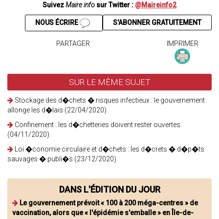
Suivez
Maire info
sur Twitter :
@Maireinfo2
NOUS ÉCRIRE
S'ABONNER GRATUITEMENT
PARTAGER
IMPRIMER
SUR LE MÊME SUJET
Stockage des d�chets � risques infectieux : le gouvernement
allonge les d�lais (22/04/2020)
Confinement : les d�chetteries doivent rester ouvertes
(04/11/2020)
Loi �conomie circulaire et d�chets : les d�crets � d�p�ts
sauvages � publi�s (23/12/2020)
DANS L'ÉDITION DU JOUR
Le gouvernement prévoit « 100 à 200 méga-centres » de
vaccination, alors que « l'épidémie s'emballe » en Île-de-