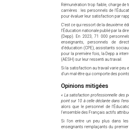
Rémunération trop faible, charge de 
carrières : les personnels de l’Éduca
pour évaluer leur satisfaction par rappo
C’est ce qui ressort de la deuxième éd
l’Éducation nationale publié par la dir
(Depp). En 2023, 71 000 personnels 
enseignants, personnels de directi
d’éducation (CPE), assistants sociaux
pour la première fois, la Depp a int
(AESH) sur leur ressenti au travail.
Si la satisfaction au travail varie peu
d’un mal-être qui comporte des point
Opinions mitigées
« La satisfaction professionnelle des p
point sur 10 à celle déclarée dans l’en
alors que le personnel de l’Éducatio
l’ensemble des Français actifs attrib
Si l’on entre un peu plus dans les
enseignants remplaçants du premier 