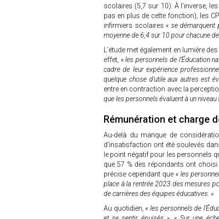
scolaires (5,7 sur 10). À l’inverse, l
pas en plus de cette fonction), les C
infirmiers scolaires
« se démarquent pa
moyenne de 6,4 sur 10 pour chacune de 
L’étude met également en lumière des 
effet,
« les personnels de l’Éducation nat
cadre de leur expérience professionnel
quelque chose d’utile aux autres est é
entre en contraction avec la percepti
que les personnels évaluent à un niveau t
Rémunération et charge de
Au-delà du manque de considération
d’insatisfaction ont été soulevés da
le point négatif pour les personnels q
que 57 % des répondants ont choisi 
précise cependant que
« les personne
place à la rentrée 2023 des mesures pou
de carrières des équipes éducatives. »
Au quotidien,
« les personnels de l’Édu
et se sentir épuisés ». « Sur une échel