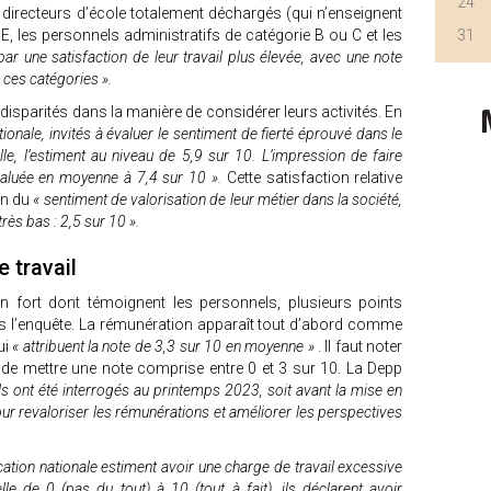
24
es directeurs d’école totalement déchargés (qui n’enseignent
PE, les personnels administratifs de catégorie B ou C et les
31
r une satisfaction de leur travail plus élevée, avec une note
ces catégories ».
disparités dans la manière de considérer leurs activités. En
ionale, invités à évaluer le sentiment de fierté éprouvé dans le
le, l’estiment au niveau de 5,9 sur 10. L’impression de faire
valuée en moyenne à 7,4 sur 10 ».
Cette satisfaction relative
on du
« sentiment de valorisation de leur métier dans la société,
rès bas : 2,5 sur 10 ».
 travail
 fort dont témoignent les personnels, plusieurs points
ns l’enquête. La rémunération apparaît tout d’abord comme
ui
« attribuent la note de 3,3 sur 10 en moyenne »
. Il faut noter
de mettre une note comprise entre 0 et 3 sur 10. La Depp
ls ont été interrogés au printemps 2023, soit avant la mise en
r revaloriser les rémunérations et améliorer les perspectives
cation nationale estiment avoir une charge de travail excessive
le de 0 (pas du tout) à 10 (tout à fait), ils déclarent avoir