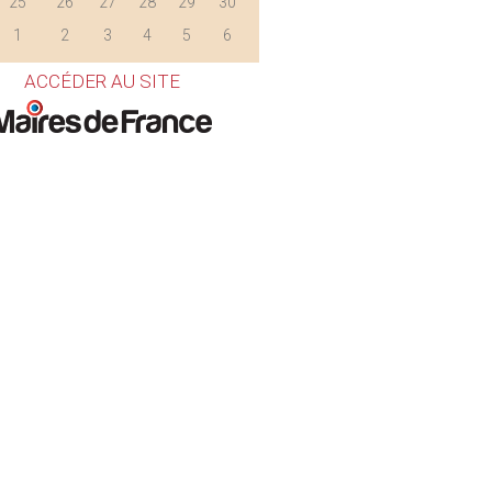
25
26
27
28
29
30
1
2
3
4
5
6
ACCÉDER AU SITE