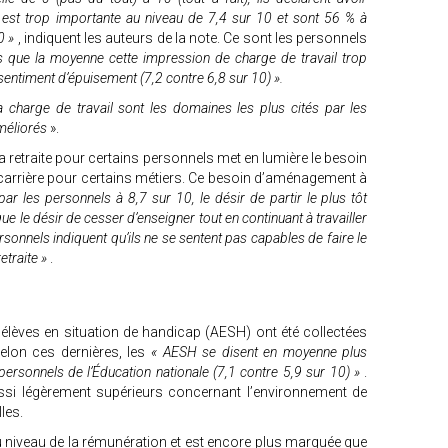
l est trop importante au niveau de 7,4 sur 10 et sont 56 % à
10 »
, indiquent les auteurs de la note. Ce sont les personnels
s que la moyenne cette impression de charge de travail trop
 sentiment d’épuisement (7,2 contre 6,8 sur 10) ».
a charge de travail sont les domaines les plus cités par les
méliorés
».
la retraite pour certains personnels met en lumière le besoin
carrière pour certains métiers. Ce besoin d’aménagement à
par les personnels à 8,7 sur 10, le désir de partir le plus tôt
e le désir de cesser d’enseigner tout en continuant à travailler
rsonnels indiquent qu’ils ne se sentent pas capables de faire le
etraite »
.
èves en situation de handicap (AESH) ont été collectées
Selon ces dernières, les
« AESH se disent en moyenne plus
s personnels de l’Éducation nationale (7,1 contre 5,9 sur 10) »
.
ssi légèrement supérieurs concernant l’environnement de
lles.
u niveau de la rémunération et est encore plus marquée que