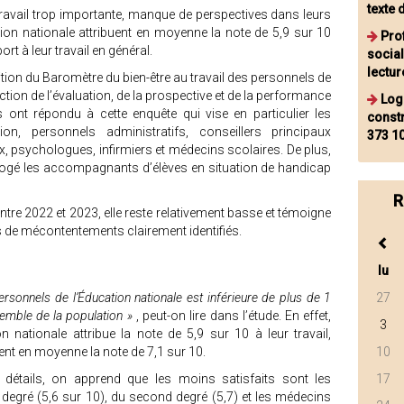
texte d
travail trop importante, manque de perspectives dans leurs
tion nationale attribuent en moyenne la note de 5,9 sur 10
Pro
rt à leur travail en général.
social
lectur
ition du Baromètre du bien-être au travail des personnels de
ection de l’évaluation, de la prospective et de la performance
Log
ont répondu à cette enquête qui vise en particulier les
constr
on, personnels administratifs, conseillers principaux
373 10
, psychologues, infirmiers et médecins scolaires. De plus,
errogé les accompagnants d’élèves en situation de handicap
R
 entre 2022 et 2023, elle reste relativement basse et témoigne
s de mécontentements clairement identifiés.
lu
ersonnels de l’Éducation nationale est inférieure de plus de 1
27
semble de la population »
, peut-on lire dans l’étude. En effet,
3
n nationale attribue la note de 5,9 sur 10 à leur travail,
uent en moyenne la note de 7,1 sur 10.
10
 détails, on apprend que les moins satisfaits sont les
17
degré (5,6 sur 10), du second degré (5,7) et les médecins