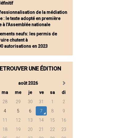
éfinitif
fessionnalisation de la médiation
e : le texte adopté en première
e à l'Assemblée nationale
ements neufs: les permis de
uire chutent à
0 autorisations en 2023
ETROUVER UNE ÉDITION
août 2026
ma
me
je
ve
sa
di
28
29
30
31
1
2
4
5
6
7
8
9
11
12
13
14
15
16
18
19
20
21
22
23