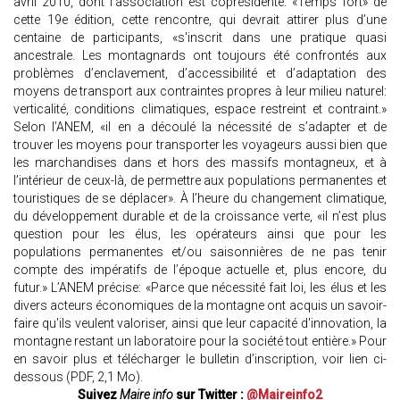
avril 2010, dont l‘association est coprésidente. «Temps fort» de
cette 19e édition, cette rencontre, qui devrait attirer plus d’une
centaine de participants, «s'inscrit dans une pratique quasi
ancestrale. Les montagnards ont toujours été confrontés aux
problèmes d’enclavement, d’accessibilité et d’adaptation des
moyens de transport aux contraintes propres à leur milieu naturel:
verticalité, conditions climatiques, espace restreint et contraint.»
Selon l’ANEM, «il en a découlé la nécessité de s’adapter et de
trouver les moyens pour transporter les voyageurs aussi bien que
les marchandises dans et hors des massifs montagneux, et à
l’intérieur de ceux-là, de permettre aux populations permanentes et
touristiques de se déplacer». À l’heure du changement climatique,
du développement durable et de la croissance verte, «il n’est plus
question pour les élus, les opérateurs ainsi que pour les
populations permanentes et/ou saisonnières de ne pas tenir
compte des impératifs de l’époque actuelle et, plus encore, du
futur.» L’ANEM précise: «Parce que nécessité fait loi, les élus et les
divers acteurs économiques de la montagne ont acquis un savoir-
faire qu'ils veulent valoriser, ainsi que leur capacité d'innovation, la
montagne restant un laboratoire pour la société tout entière.» Pour
en savoir plus et télécharger le bulletin d’inscription, voir lien ci-
dessous (PDF, 2,1 Mo).
Suivez
Maire info
sur Twitter :
@Maireinfo2