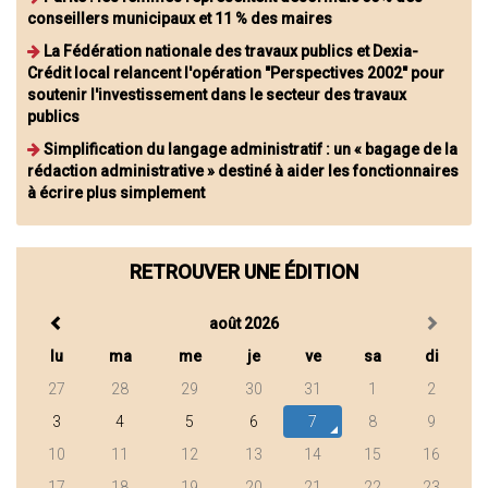
conseillers municipaux et 11 % des maires
La Fédération nationale des travaux publics et Dexia-
Crédit local relancent l'opération "Perspectives 2002" pour
soutenir l'investissement dans le secteur des travaux
publics
Simplification du langage administratif : un « bagage de la
rédaction administrative » destiné à aider les fonctionnaires
à écrire plus simplement
RETROUVER UNE ÉDITION
août 2026
lu
ma
me
je
ve
sa
di
27
28
29
30
31
1
2
3
4
5
6
7
8
9
10
11
12
13
14
15
16
17
18
19
20
21
22
23