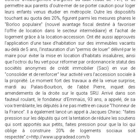
permettre aux parents d'outre-mer de se porter caution pour loger
leurs enfants venus étudier en métropole. Outre les dispositifs
touchant au quota des 20%, figurent parmi les mesures phares le
"Borloo populaire" (nouvel avantage fiscal destiné à favoriser
l'offre de location dans le secteur intermédiaire) et l'achat de
logement grâce à la location-accession. Ont été aussi approuvés
l'application d'une taxe d'habitation sur des immeubles vacants
au-delà de 5 ans, l'instauration d'un "permis de louer" délivré par le
maire pour éviter la mise en location d'habitats insalubres, ainsi
que l'octroi du feu vert pour réformer par ordonnance le statut des
sociétés anonymes de crédit immobilier (Saci) en vue de
"consolider et de renforcer" leur activité vers l'accession sociale à
la propriété. Le moment fort des travaux a été la venue surprise,
mardi au Palais-Bourbon, de l'abbé Pierre, inquiet des
amendements de la droite sur le quota SRU. Arrivé dans son
fauteuil roulant, le fondateur d'Emmaüs, 93 ans, a appelé, de sa
voix tremblante, les députés à ne pas mettre en cause "l'honneur de
la France". Il a également lancé un appel à Jacques Chirac: "faites
pression sur les députés qui ont la tentation de réduire les soutiens
qui sont apportés aux petits, faites pression pour que la loi qui
oblige à construire 20% de logements sociaux soit
respectée".c=http://www.upgradead.com/b