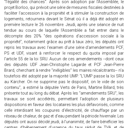
"l'égalité des chances". Après son adoption par l'Assemblée, le
projet Borloo, qui prévoit une série de mesures fiscales destinées à
faciliter l'accession à la propriété et à stimuler la construction de
logements, retournera devant le Sénat où il a déjà été adopté en
première lecture le 26 novembre. Jeudi, après une séance de nuit
tendue au cours de laquelle l'Assemblée a fait entrer dans le
décompte des 20% "des opérations d'accession sociale à la
propriété", notamment grâce au prêt à taux zéro, les députés ont
repris les travaux avec l'examen d'une série d'amendements PCF,
PS et UDF, visant à renforcer le respect du quota imposé par
l'article 55 de la loi SRU. Aucun de ces amendements --dont ceux
des députés UDF Jean-Christophe Lagarde et PCF Jean-Pierre
Brard, cherchant à rendre "inéligibles" les maires récalcitrants-- n'a
toutefois été adopté par la majorité UMP. "L'UMP passe la loi SRU
au Kärcher. On ne supprime pas le dispositif, on le vide de son
contenu", a estimé la députée Verts de Paris, Martine Billard, très
présente tout au long du débat. Après les "amendements SRU", les
travaux se sont accélérés, permettant l'adoption de plusieurs
dispositions en faveur des locataires les plus défavorisés, comme
celle interdisant les coupures d'électricité, de chauffage par un
réseau de chaleur, de gaz et d'eau pendant la période hivernale. Les
députés ont aussi décidé jeudi, à l'unanimité, de faire bénéficier les
centres d'hébergement d'urgence du taux réduit de TVA, et de