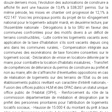
douze derniers mois, l'évolution des autorisations de construire a
affiché fin avril une hausse de 13,4% à 538.207 permis. Sur la
même période, les mises en chantier ont progressé de 12,1% à
422.147. Voici les principaux points du projet de loi «Engagement
national pour le logement» adopté mardi, en deuxième lecture, par
l'Assemblée nationale: - Dérogations à la loi SRU en faveur des
communes confrontées pour des motifs divers à un déficit de
terrains constructibles; - Lutte contre les logements vacants avec
application de la taxe d'habitation s'ils sont vacants depuis cinq
ans dans les communes rurales; - Compensation intégrale aux
communes des exonérations de taxe foncière consenties sur le
logement social; - Déclaration de «mise en location» délivrée par le
maire, pour combattre la location d'habitats insalubres; - Transfert
de compétences de délivrance du permis de construire au préfet et
non au maire, afin de s'affranchir d'éventuelles oppositions en cas
de réalisation de logements sur des terrains de l'Etat ou de ses
établissements publics revêtant «un caractère d'intérêt national»; -
Fusion des offices publics HLM et des OPAC dans un statut unique:
office public de l'Habitat (OPH); - Renforcement du rôle de la
commission départementale de médiation et désignation par le
préfet des personnes prioritaires pour l'attribution de logements
locatifs sociaux; - Hausse de 15.000 € du montant du prêt à taux