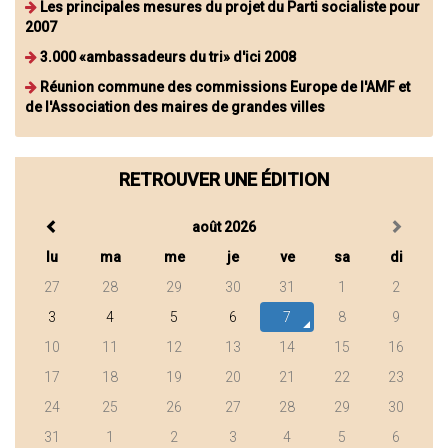
Les principales mesures du projet du Parti socialiste pour
2007
3.000 «ambassadeurs du tri» d'ici 2008
Réunion commune des commissions Europe de l'AMF et
de l'Association des maires de grandes villes
RETROUVER UNE ÉDITION
août 2026
lu
ma
me
je
ve
sa
di
27
28
29
30
31
1
2
3
4
5
6
7
8
9
10
11
12
13
14
15
16
17
18
19
20
21
22
23
24
25
26
27
28
29
30
31
1
2
3
4
5
6