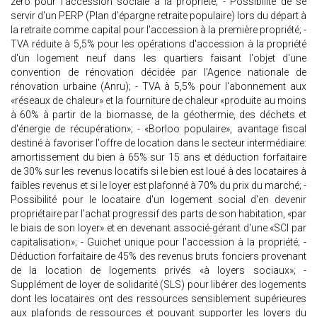
zéro pour l'accession sociale à la propriété; - Possibilité de se
servir d'un PERP (Plan d'épargne retraite populaire) lors du départ à
la retraite comme capital pour l'accession à la première propriété; -
TVA réduite à 5,5% pour les opérations d'accession à la propriété
d'un logement neuf dans les quartiers faisant l'objet d'une
convention de rénovation décidée par l'Agence nationale de
rénovation urbaine (Anru); - TVA à 5,5% pour l'abonnement aux
«réseaux de chaleur» et la fourniture de chaleur «produite au moins
à 60% à partir de la biomasse, de la géothermie, des déchets et
d'énergie de récupération»; - «Borloo populaire», avantage fiscal
destiné à favoriser l'offre de location dans le secteur intermédiaire:
amortissement du bien à 65% sur 15 ans et déduction forfaitaire
de 30% sur les revenus locatifs si le bien est loué à des locataires à
faibles revenus et si le loyer est plafonné à 70% du prix du marché; -
Possibilité pour le locataire d'un logement social d'en devenir
propriétaire par l'achat progressif des parts de son habitation, «par
le biais de son loyer» et en devenant associé-gérant d'une «SCI par
capitalisation»; - Guichet unique pour l'accession à la propriété; -
Déduction forfaitaire de 45% des revenus bruts fonciers provenant
de la location de logements privés «à loyers sociaux»; -
Supplément de loyer de solidarité (SLS) pour libérer des logements
dont les locataires ont des ressources sensiblement supérieures
aux plafonds de ressources et pouvant supporter les loyers du