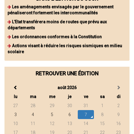
Les aménagements envisagés par le gouvernement
pénaliseront fortement les intercommunalités
L'Etat transférera moins de routes que prévu aux
départements
Les ordonnances conformes à la Constitution
Actions visant à réduire les risques sismiques en milieu
scolaire
RETROUVER UNE ÉDITION
août 2026
lu
ma
me
je
ve
sa
di
27
28
29
30
31
1
2
3
4
5
6
7
8
9
10
11
12
13
14
15
16
17
18
19
20
21
22
23