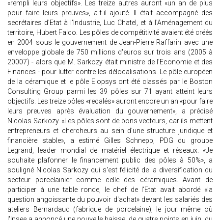
«rempli leurs objectifs». Les treize autres auront «un an de plus
pour faire leurs preuves», a-t-il ajouté. Il était accompagné des
secrétaires d'Etat à l'Industrie, Luc Chatel, et à l'Aménagement du
territoire, Hubert Falco. Les pôles de compétitivité avaient été créés
en 2004 sous le gouvernement de Jean-Pierre Raffarin avec une
enveloppe globale de 750 millions d'euros sur trois ans (2005 à
20007) - alors que M. Sarkozy était ministre de l'Economie et des
Finances - pour lutter contre les délocalisations. Le pôle européen
de la céramique et le pôle Elopsys ont été classés par le Boston
Consulting Group parmi les 39 pôles sur 71 ayant atteint leurs
objectifs. Les treize pôles «recalés» auront encore un an «pour faire
leurs preuves après évaluation du gouvernement», a précisé
Nicolas Sarkozy. «Les pôles sont de bons vecteurs, car ils mettent
entrepreneurs et chercheurs au sein d'une structure juridique et
financière stable», a estimé Gilles Schnepp, PDG du groupe
Legrand, leader mondial de matériel électrique et réseaux. «Je
souhaite plafonner le financement public des pôles à 50%», a
souligné Nicolas Sarkozy qui s'est félicité de la diversification du
secteur porcelainier comme celle des céramiques. Avant de
participer à une table ronde, le chef de l'Etat avait abordé «la
question angoissante du pouvoir d'achat» devant les salariés des
ateliers Bernardaud (fabrique de porcelaine), le jour même où
l'Insee a annoncé une nouvelle baisse, de quatre points en juin, du