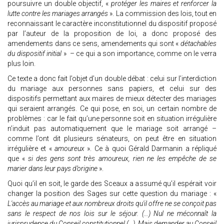
poursuivre un double objectif, «
protéger les maires et renforcer la
lutte contre les mariages arrangés
». La commission des lois, tout en
reconnaissant le caractère inconstitutionnel du dispositif proposé
par l’auteur de la proposition de loi, a donc proposé des
amendements dans ce sens, amendements qui sont «
détachables
du dispositif initial
» – ce qui a son importance, comme on le verra
plus loin.
Ce texte a donc fait l’objet d’un double débat : celui sur l’interdiction
du mariage aux personnes sans papiers, et celui sur des
dispositifs permettant aux maires de mieux détecter des mariages
qui seraient arrangés. Ce qui pose, en soi, un certain nombre de
problèmes : car le fait qu’une personne soit en situation irrégulière
n’induit pas automatiquement que le mariage soit arrangé –
comme l’ont dit plusieurs sénateurs, on peut être en situation
irrégulière et «
amoureux
». Ce à quoi Gérald Darmanin a répliqué
que «
si des gens sont très amoureux, rien ne les empêche de se
marier dans leur pays d’origine
».
Quoi qu’il en soit, le garde des Sceaux a assumé qu’il espérait voir
changer la position des Sages sur cette question du mariage : «
L'accès au mariage et aux nombreux droits qu'il offre ne se conçoit pas
sans le respect de nos lois sur le séjour. (…) Nul ne méconnaît la
jurisprudence du Conseil constitutionnel (…). Mais demander au Conseil