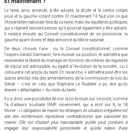
Et maintenant ?
Le texte, ainsi amendé, a été adopté, la droite et le centre votant
pour et la gauche votant contre. Et maintenant ? Il faut voir ce que
l’Assemblée nationale fera de ce texte, mais les équilibres politiques
qui y règnent laissent penser qu’il pourrait également y être adopté.
Il restera ensuite au Conseil constitutionnel de se prononcer, la
gauche ayant d’ores et déjà annoncé qu’elle le saisirait.
De deux choses l’une : ou le Conseil constitutionnel, comme
l’espère Gérald Darmanin, fera évoluer sa position, et admettra que
restreindre la liberté du mariage en fonction de critères de régularité
de séjour est admissible, eu égard à l’évolution de la société ; ou il
censurera cet article du texte. En revanche, il admettra peut-être les
autres articles nés des amendements de la commission de lois du
Sénat – c’est en cela que Stéphane Le Rudelier a pu dire qu’ils
étaient «
détachables
» du reste du texte.
Il y a donc une possibilité de voir la loi évoluer sur ce point, comme
l’a d’ailleurs souhaité l’AMF récemment, qui a écrit sur X, le 18
février : «
L’obligation de marier les étrangers en situation irrégulière est
une des nombreuses injonctions contradictoires que subissent les
maires. Elle est d’autant plus inacceptable qu’elle peut conduire à
engager leur responsabilité personnelle et qu’elle relève d’une