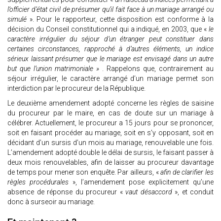
l’officier d’état civil de présumer qu’il fait face à un mariage arrangé ou
simulé
». Pour le rapporteur, cette disposition est conforme à la
décision du Conseil constitutionnel qui a indiqué, en 2003, que «
le
caractère irrégulier du séjour d’un étranger peut constituer dans
certaines circonstances, rapproché à d’autres éléments, un indice
sérieux laissant présumer que le mariage est envisagé dans un autre
but que l’union matrimoniale »
. Rappelons que, contrairement au
séjour irrégulier, le caractère arrangé d’un mariage permet son
interdiction par le procureur de la République.
Le deuxième amendement adopté concerne les règles de saisine
du procureur par le maire, en cas de doute sur un mariage à
célébrer. Actuellement, le procureur a 15 jours pour se prononcer,
soit en faisant procéder au mariage, soit en s’y opposant, soit en
décidant d’un sursis d’un mois au mariage, renouvelable une fois.
L’amendement adopté double le délai de sursis, le faisant passer à
deux mois renouvelables, afin de laisser au procureur davantage
de temps pour mener son enquête. Par ailleurs, «
afin de clarifier les
règles procédurales
», l’amendement pose explicitement qu’une
absence de réponse du procureur «
vaut désaccord
», et conduit
donc à surseoir au mariage.