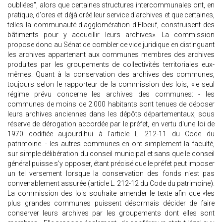
oubliées", alors que certaines structures intercommunales ont, en
pratique, d'ores et déjà créé leur service d'archives et que certaines,
telles la communauté d'agglomération d'Elbeuf, construisent des
bâtiments pour y accueillir leurs archives». La commission
propose donc au Sénat de combler ce vide juridique en distinguant
les archives appartenant aux communes membres des archives
produites par les groupements de collectivités territoriales eux-
mêmes. Quant à la conservation des archives des communes,
toujours selon le rapporteur de la commission des lois, «le seul
régime prévu concerne les archives des communes: - les
communes de moins de 2.000 habitants sont tenues de déposer
leurs archives anciennes dans les dépôts départementaux, sous
réserve de dérogation accordée par le préfet, en vertu d'une loi de
1970 codifiée aujourd'hui à l'article L. 212-11 du Code du
patrimoine. - les autres communes en ont simplement la faculté,
sur simple délibération du conseil municipal et sans que le conseil
général puisse s'y opposer, étant précisé que le préfet peut imposer
un tel versement lorsque la conservation des fonds n'est pas
convenablement assurée (article L. 212-12 du Code du patrimoine).
La commission des lois souhaite amender le texte afin que «les
plus grandes communes puissent désormais décider de faire
conserver leurs archives par les groupements dont elles sont