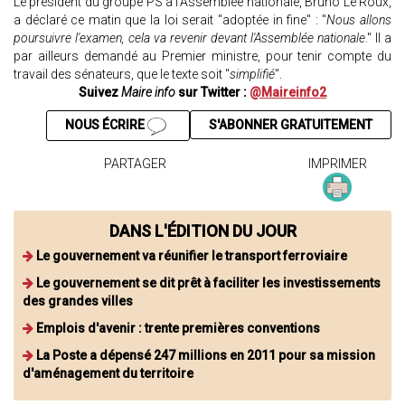
Le président du groupe PS à l'Assemblée nationale, Bruno Le Roux,
a déclaré ce matin que la loi serait "adoptée in fine" : "
Nous allons
poursuivre l'examen, cela va revenir devant l'Assemblée nationale
." Il a
par ailleurs demandé au Premier ministre, pour tenir compte du
travail des sénateurs, que le texte soit "
simplifié
".
Suivez
Maire info
sur Twitter :
@Maireinfo2
NOUS ÉCRIRE
S'ABONNER GRATUITEMENT
PARTAGER
IMPRIMER
DANS L'ÉDITION DU JOUR
Le gouvernement va réunifier le transport ferroviaire
Le gouvernement se dit prêt à faciliter les investissements
des grandes villes
Emplois d'avenir : trente premières conventions
La Poste a dépensé 247 millions en 2011 pour sa mission
d'aménagement du territoire