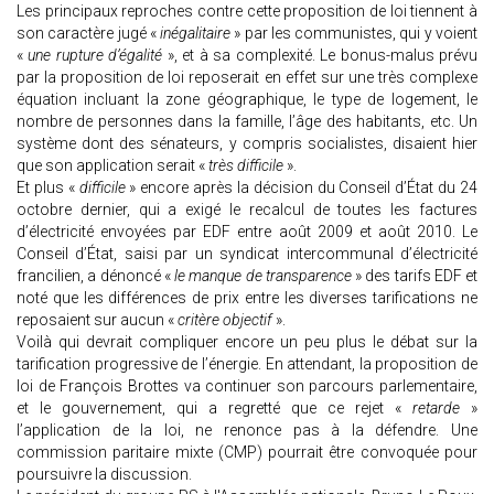
Les principaux reproches contre cette proposition de loi tiennent à
son caractère jugé «
inégalitaire
» par les communistes, qui y voient
«
une rupture d’égalité
», et à sa complexité. Le bonus-malus prévu
par la proposition de loi reposerait en effet sur une très complexe
équation incluant la zone géographique, le type de logement, le
nombre de personnes dans la famille, l’âge des habitants, etc. Un
système dont des sénateurs, y compris socialistes, disaient hier
que son application serait «
très difficile
».
Et plus «
difficile
» encore après la décision du Conseil d’État du 24
octobre dernier, qui a exigé le recalcul de toutes les factures
d’électricité envoyées par EDF entre août 2009 et août 2010. Le
Conseil d’État, saisi par un syndicat intercommunal d’électricité
francilien, a dénoncé «
le manque de transparence
» des tarifs EDF et
noté que les différences de prix entre les diverses tarifications ne
reposaient sur aucun «
critère objectif
».
Voilà qui devrait compliquer encore un peu plus le débat sur la
tarification progressive de l’énergie. En attendant, la proposition de
loi de François Brottes va continuer son parcours parlementaire,
et le gouvernement, qui a regretté que ce rejet «
retarde
»
l’application de la loi, ne renonce pas à la défendre. Une
commission paritaire mixte (CMP) pourrait être convoquée pour
poursuivre la discussion.