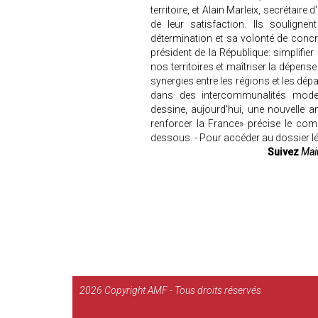
territoire, et Alain Marleix, secrétaire d'
de leur satisfaction. Ils soulign
détermination et sa volonté de concré
président de la République: simplifier 
nos territoires et maîtriser la dépense 
synergies entre les régions et les dé
dans des intercommunalités modern
dessine, aujourd'hui, une nouvelle a
renforcer la France» précise le com
dessous. - Pour accéder au dossier lég
Suivez
Mair
2026
Copyright AMF - Tous droits réservés