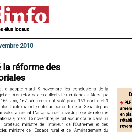
s élus locaux
ovembre 2010
 la réforme des
toriales
nat a adopté mardi 9 novembre, les conclusions de la
D
t de loi de réforme des collectivités territoriales. Alors que
e 166 voix, 167 sénateurs ont voté pour, 163 contre et 9
PLF
 plus faible majorité obtenue par un texte au Sénat depuis
amend
ait valoir au Sénat. L'adoption définitive du projet de réforme
en pla
e nationale, mardi 16 novembre, ne fait aucun doute. Dans un
rétabl
efeux, ministre de l'Intérieur, de l'Outre-mer et des
revenu
Mercier, ministre de l'Espace rural et de l'Aménagement du