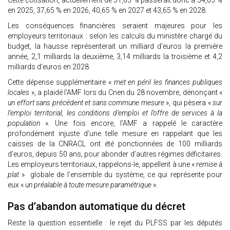
Cette cotisation, actuellement de 31,65 % passerait donc à 34,65 %
en 2025, 37,65 % en 2026, 40,65 % en 2027 et 43,65 % en 2028.
Les conséquences financières seraient majeures pour les
employeurs territoriaux : selon les calculs du ministère chargé du
budget, la hausse représenterait un milliard d’euros la première
année, 2,1 milliards la deuxième, 3,14 milliards la troisième et 4,2
milliards d’euros en 2028.
Cette dépense supplémentaire «
met en péril les finances publiques
locales
», a plaidé l’AMF lors du Cnen du 28 novembre, dénonçant «
un effort sans précédent et sans commune mesure
», qui pèsera «
sur
l’emploi territorial, les conditions d’emploi et l’offre de services à la
population
». Une fois encore, l’AMF a rappelé le caractère
profondément injuste d’une telle mesure en rappelant que les
caisses de la CNRACL ont été ponctionnées de 100 milliards
d’euros, depuis 50 ans, pour abonder d’autres régimes déficitaires.
Les employeurs territoriaux, rappelons-le, appellent à une «
remise à
plat
» globale de l’ensemble du système, ce qui représente pour
eux «
un préalable à toute mesure paramétrique
».
Pas d’abandon automatique du décret
Reste la question essentielle : le rejet du PLFSS par les députés