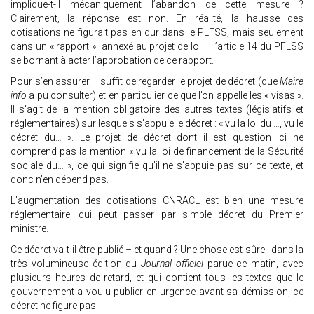
implique-t-il mécaniquement l’abandon de cette mesure ?
Clairement, la réponse est non. En réalité, la hausse des
cotisations ne figurait pas en dur dans le PLFSS, mais seulement
dans un « rapport » annexé au projet de loi – l’article 14 du PFLSS
se bornant à acter l’approbation de ce rapport.
Pour s’en assurer, il suffit de regarder le projet de décret (que
Maire
info
a pu consulter) et en particulier ce que l’on appelle les « visas ».
Il s’agit de la mention obligatoire des autres textes (législatifs et
réglementaires) sur lesquels s’appuie le décret : « vu la loi du …, vu le
décret du… ». Le projet de décret dont il est question ici ne
comprend pas la mention « vu la loi de financement de la Sécurité
sociale du… », ce qui signifie qu’il ne s’appuie pas sur ce texte, et
donc n’en dépend pas.
L’augmentation des cotisations CNRACL est bien une mesure
réglementaire, qui peut passer par simple décret du Premier
ministre.
Ce décret va-t-il être publié – et quand ? Une chose est sûre : dans la
très volumineuse édition du
Journal officiel
parue ce matin, avec
plusieurs heures de retard, et qui contient tous les textes que le
gouvernement a voulu publier en urgence avant sa démission, ce
décret ne figure pas.