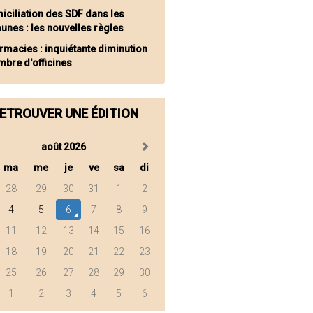
iciliation des SDF dans les
nes : les nouvelles règles
rmacies : inquiétante diminution
mbre d'officines
ETROUVER UNE ÉDITION
août 2026
ma
me
je
ve
sa
di
28
29
30
31
1
2
4
5
6
7
8
9
11
12
13
14
15
16
18
19
20
21
22
23
25
26
27
28
29
30
1
2
3
4
5
6