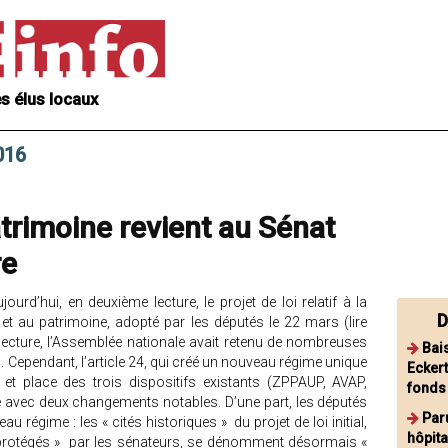
s élus locaux
016
atrimoine revient au Sénat
re
ourd’hui, en deuxième lecture, le projet de loi relatif à la
D
re et au patrimoine, adopté par les députés le 22 mars (lire
ecture, l’Assemblée nationale avait retenu de nombreuses
Bai
. Cependant, l’article 24, qui créé un nouveau régime unique
Ecker
 et place des trois dispositifs existants (ZPPAUP, AVAP,
fonds
é avec deux changements notables. D’une part, les députés
Par
 régime : les « cités historiques » du projet de loi initial,
hôpita
 protégés » par les sénateurs, se dénomment désormais «