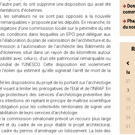
autre part, ils ont supprimé une disposition qui avait été
Dom
plantations d'éoliennes.
commu
, les sénateurs ne se sont pas opposés à la nouvelle
Pha
 remarquables » proposée par les députés. En revanche, ils
du no
 obligatoire d’une commission locale sur le périmètre du site
les conditions dans lesquelles un EPCI peut déléguer aux
’élaboration du plan de valorisation de l’architecture et du
umission à l'autorisation de l'architecte des Bâtiments de
R
 d'éoliennes situé dans un rayon de dix kilomètres autour
bilité avec celui-ci, d'un site patrimonial remarquable ou
ondial de l'UNESCO. Cette disposition est violemment
'éolien qui estiment qu'elle signerait l'arrêt de mort de la
lu
27
é les dispositions du projet de loi portant sur l'archéologie
t visant à limiter les prérogatives de l’Etat et de l’INRAP. En
3
e protecteurs des services d’archéologie préventive des
10
rs intentions en rejetant le principe de maîtrise scientifique
bligation pour les collectivités territoriales de signer une
17
abilitation de leurs services d’archéologie.
24
e de la commission sénatoriale prévoit un recours plus large
 et du cadre de vie pour établir le projet architectural,
31
 cadre du permis d'aménager un lotissement. La liste des