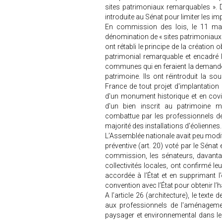
sites patrimoniaux remarquables ». D’
introduite au Sénat pour limiter les im
En commission des lois, le 11 mai
dénomination de « sites patrimoniaux
ont rétabli le principe de la création
patrimonial remarquable et encadré 
communes qui en feraient la demande l
patrimoine. Ils ont réintroduit la so
France de tout projet d'implantation
d'un monument historique et en covisi
d'un bien inscrit au patrimoine m
combattue par les professionnels de l
majorité des installations d'éoliennes.
L’Assemblée nationale avait peu modifi
préventive (art. 20) voté par le Sénat e
commission, les sénateurs, davantag
collectivités locales, ont confirmé leu
accordée à l’État et en supprimant l’o
convention avec l’État pour obtenir l’h
A l’article 26 (architecture), le text
aux professionnels de l'aménagement
paysager et environnemental dans le