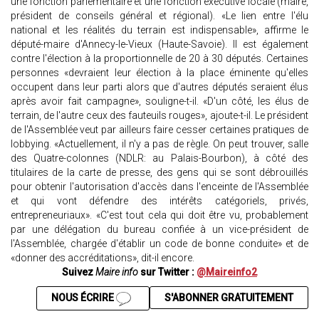
une fonction parlementaire et une fonction exécutive locale (maire,
président de conseils général et régional). «Le lien entre l'élu
national et les réalités du terrain est indispensable», affirme le
député-maire d'Annecy-le-Vieux (Haute-Savoie). Il est également
contre l'élection à la proportionnelle de 20 à 30 députés. Certaines
personnes «devraient leur élection à la place éminente qu'elles
occupent dans leur parti alors que d'autres députés seraient élus
après avoir fait campagne», souligne-t-il. «D'un côté, les élus de
terrain, de l'autre ceux des fauteuils rouges», ajoute-t-il. Le président
de l'Assemblée veut par ailleurs faire cesser certaines pratiques de
lobbying. «Actuellement, il n'y a pas de règle. On peut trouver, salle
des Quatre-colonnes (NDLR: au Palais-Bourbon), à côté des
titulaires de la carte de presse, des gens qui se sont débrouillés
pour obtenir l'autorisation d'accès dans l'enceinte de l'Assemblée
et qui vont défendre des intérêts catégoriels, privés,
entrepreneuriaux». «C'est tout cela qui doit être vu, probablement
par une délégation du bureau confiée à un vice-président de
l'Assemblée, chargée d'établir un code de bonne conduite» et de
«donner des accréditations», dit-il encore.
Suivez
Maire info
sur Twitter :
@Maireinfo2
NOUS ÉCRIRE
S'ABONNER GRATUITEMENT