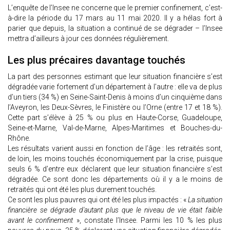
L’enquête de l’Insee ne concerne que le premier confinement, c’est-
à-dire la période du 17 mars au 11 mai 2020. Il y a hélas fort à
parier que depuis, la situation a continué de se dégrader – l’Insee
mettra d’ailleurs à jour ces données régulièrement.
Les plus précaires davantage touchés
La part des personnes estimant que leur situation financière s’est
dégradée varie fortement d’un département à l’autre : elle va de plus
d’un tiers (34 %) en Seine-Saint-Denis à moins d’un cinquième dans
l’Aveyron, les Deux-Sèvres, le Finistère ou l’Orne (entre 17 et 18 %).
Cette part s’élève à 25 % ou plus en Haute-Corse, Guadeloupe,
Seine-et-Marne, Val-de-Marne, Alpes-Maritimes et Bouches-du-
Rhône.
Les résultats varient aussi en fonction de l’âge : les retraités sont,
de loin, les moins touchés économiquement par la crise, puisque
seuls 6 % d’entre eux déclarent que leur situation financière s’est
dégradée. Ce sont donc les départements où il y a le moins de
retraités qui ont été les plus durement touchés.
Ce sont les plus pauvres qui ont été les plus impactés : «
La situation
financière se dégrade d'autant plus que le niveau de vie était faible
avant le confinement
», constate l’Insee. Parmi les 10 % les plus