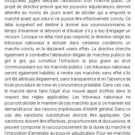
lorsqu’elles jugent déloyale l’attribution d’un marché public. Le
projet de directive prévoit que les pouvoirs adjudicateurs devront
attendre au moins dix jours avant de décider qui a emporté le
marché avant que celui-ci ne puisse être effectivement conclu. Ce
délai suspensif est destiné à donner aux soumissionnaires le
temps d’examiner la décision et d’évaluer s’il y a lieu d’engager un
recours. Lorsque ce délai n’est pas respecté, la directive oblige les
tribunaux nationaux à annuler dans certaines conditions un
marché conclu en le déclarant «sans effet». La directive cherche
également à combattre l’attribution illégale de marchés publics de
gré à gré, qui constitue l’infraction la plus grave au droit
communautaire sur les marchés publics. Les tribunaux nationaux
seront également habilités à rendre ces marchés sans effet s’ils
ont été attribués illégalement, sans transparence et en l'absence de
toute procédure de mise en concurrence préalable. Dans ces cas,
le marché devra faire l’objet d’un nouvel appel d’offres dans le
respect des règles applicables. Les tribunaux nationaux ne
pourront décider le maintien de ces marchés que si ce maintien est
demandé pour des raisons impérieuses d'intérêt général. Dans ce
cas des sanctions substitutives devront être appliquées. Ces
sanctions doivent être effectives, proportionnées et dissuasives, et
peuvent comporter le raccourcissement de la durée du marché et
l’imposition d’amendes au pouvoir adjudicateur. Pour les marchés