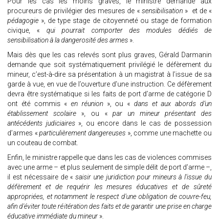
Pour les cas les moins graves, le ministre demande aux
procureurs de privilégier des mesures de «
sensibilisation
» et de «
pédagogie
», de type stage de citoyenneté ou stage de formation
civique, «
qui pourrait comporter des modules dédiés de
sensibilisation à la dangerosité des armes
».
Mais dès que les cas relevés sont plus graves, Gérald Darmanin
demande que soit systématiquement privilégié le défèrement du
mineur, c’est-à-dire sa présentation à un magistrat à l’issue de sa
garde à vue, en vue de l’ouverture d’une instruction. Ce défèrement
devra être systématique si les faits de port d’arme de catégorie D
ont été commis «
en réunion
», ou «
dans et aux abords d’un
établissement scolaire
», ou «
par un mineur présentant des
antécédents judiciaires
», ou encore dans le cas de possession
d’armes «
particulièrement dangereuses
», comme une machette ou
un couteau de combat.
Enfin, le ministre rappelle que dans les cas de violences commises
avec une arme – et plus seulement de simple délit de port d’arme –,
il est nécessaire de «
saisir une juridiction pour mineurs à l'issue du
défèrement et de requérir les mesures éducatives et de sûreté
appropriées, et notamment le respect d'une obligation de couvre-feu,
afin d'éviter toute réitération des faits et de garantir une prise en charge
éducative immédiate du mineur
».