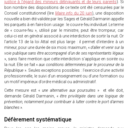
justice à l'égard des mineurs délinquants et de leurs parents
). Si
bon nombre des dispositions de ce texte ont été censurées par le
Conseil constitutionnel (lire
Maire info
du 20 juin
), une disposition
nouvelle a bien été validée par les Sages et Gérald Darmanin appelle
les parquets à en faire bon usage : le couvre-feu individuel. Le terme
de « couvre-feu », utilisé par le ministre, peut être trompeur, car
celui-ci est en général associé à une interdiction de sortir la nuit. Or
l’article 13 de la loi Attal est plus large : il permet d’interdire à un
mineur, pour une durée de six mois maximum, «
d’aller et venir sur la
voie publique sans être accompagné d’un de ses représentants légaux
», sans faire mention que cette interdiction s’applique en soirée ou
la nuit. Elle se fait «
aux conditions déterminées par le procureur de la
République
». Seules exceptions possibles : l’exercice d’une activité
professionnelle, le suivi d’un enseignement ou d’une formation ou
un motif impérieux d’ordre médical ou administratif.
Cette mesure est «
une alternative aux poursuites
» et elle doit,
demande Gérald Darmanin, «
être privilégiée dans une logique de
prévention, notamment pour contribuer à lutter contre le port d’armes
blanches
».
Défèrement systématique