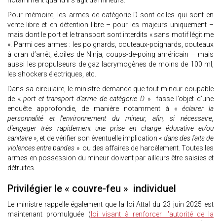
notamment quand il s’agit de mineurs.
Pour mémoire, les armes de catégorie D sont celles qui sont en
vente libre et en détention libre – pour les majeurs uniquement –
mais dont le port et le transport sont interdits « sans motif légitime
». Parmi ces armes : les poignards, couteaux-poignards, couteaux
à cran d’arrêt, étoiles de Ninja, coups-de-poing américain – mais
aussi les propulseurs de gaz lacrymogènes de moins de 100 ml,
les shockers électriques, etc.
Dans sa circulaire, le ministre demande que tout mineur coupable
de «
port et transport d’arme de catégorie D
» fasse l’objet d’une
enquête approfondie, de manière notamment à «
éclairer la
personnalité et l'environnement du mineur, afin, si nécessaire,
d'engager très rapidement une prise en charge éducative et/ou
sanitaire
», et de vérifier son éventuelle implication «
dans des faits de
violences entre bandes
» ou des affaires de harcèlement. Toutes les
armes en possession du mineur doivent par ailleurs être saisies et
détruites.
Privilégier le « couvre-feu » individuel
Le ministre rappelle également que la loi Attal du 23 juin 2025 est
maintenant promulguée (
loi visant à renforcer l'autorité de la