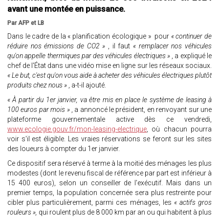
avant une montée en puissance.
Par AFP et LB
Dans le cadre de la « planification écologique » pour
« continuer de
réduire nos émissions de CO2 »
, il faut
« remplacer nos véhicules
qu'on appelle thermiques par des véhicules électriques »
, a expliqué le
chef de l'État dans une vidéo mise en ligne sur les réseaux sociaux.
« Le but, c'est qu'on vous aide à acheter des véhicules électriques plutôt
produits chez nous »
, a-t-il ajouté.
« À partir du 1er janvier, va être mis en place le système de leasing à
100 euros par mois »
, a annoncé le président, en renvoyant sur une
plateforme gouvernementale active dès ce vendredi,
www.ecologie.gouv.fr/mon-leasing-electrique
, où chacun pourra
voir s'il est éligible. Les vraies réservations se feront sur les sites
des loueurs à compter du 1er janvier.
Ce dispositif sera réservé à terme à la moitié des ménages les plus
modestes (dont le revenu fiscal de référence par part est inférieur à
15 400 euros), selon un conseiller de l'exécutif. Mais dans un
premier temps, la population concernée sera plus restreinte pour
cibler plus particulièrement, parmi ces ménages, les
« actifs gros
rouleurs »,
qui roulent plus de 8 000 km par an ou qui habitent à plus