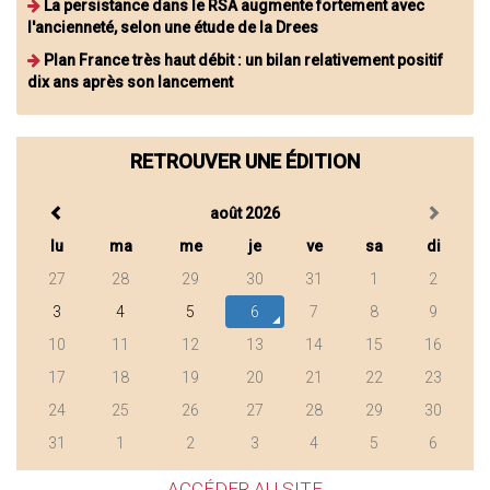
La persistance dans le RSA augmente fortement avec
l'ancienneté, selon une étude de la Drees
Plan France très haut débit : un bilan relativement positif
dix ans après son lancement
RETROUVER UNE ÉDITION
août 2026
lu
ma
me
je
ve
sa
di
27
28
29
30
31
1
2
3
4
5
6
7
8
9
10
11
12
13
14
15
16
17
18
19
20
21
22
23
24
25
26
27
28
29
30
31
1
2
3
4
5
6
ACCÉDER AU SITE