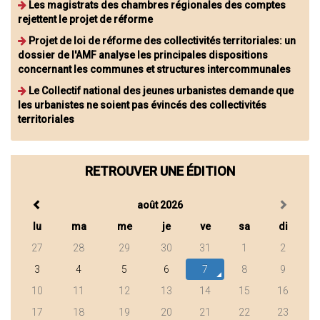
Les magistrats des chambres régionales des comptes
rejettent le projet de réforme
Projet de loi de réforme des collectivités territoriales: un
dossier de l'AMF analyse les principales dispositions
concernant les communes et structures intercommunales
Le Collectif national des jeunes urbanistes demande que
les urbanistes ne soient pas évincés des collectivités
territoriales
RETROUVER UNE ÉDITION
août 2026
lu
ma
me
je
ve
sa
di
27
28
29
30
31
1
2
3
4
5
6
7
8
9
10
11
12
13
14
15
16
17
18
19
20
21
22
23