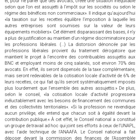
et, pour ne parler que des avocats, créée une situation inéquitable
selon que l’on est assujetti à l’impôt sur les sociétés ou selon le
régime des bénéfices non commerciaux». Il indique qu’aujourd’hui
«la taxation sur les recettes équilibre l’imposition à laquelle les
autres entreprises sont soumises sur la valeur de leurs
équipements mobiliers». Cet élément disparaissant des bases, il n’y
a plus de justification au maintien d’un régime discriminatoire pour
les professions libérales. (...) La distorsion dénoncée par les
professions libérales provient du traitement dérogatoire que
maintient le projet à l’encontre des contribuables assujettis aux
BNC et employant moins de cinq salariés, soit environ 70% des
avocats. En effet, ils seront dispensés de la taxe complémentaire,
mais seront redevables de la cotisation locale d’activité de 6% de
leurs recettes, ce qui fait qu’ils seront systématiquement imposés
plus lourdement que l’ensemble des autres assujettis.» De plus,
selon le conseil, «la cotisation locale d’activité progressera
inéluctablement avec les besoins de financement des communes
et des collectivités territoriales«. «Si la profession ne revendique
aucun privilège, elle entend que chacun soit à égalité devant la
contribution publique.« À cet effet, le Conseil national a constitué
un groupe de travail ad hoc qui joint ses efforts à ceux de l’UNAPL,
avec l’aide technique de l’ANAAFA. Le Conseil national a fait
déposer devant la commission des finances de l’Assemblée