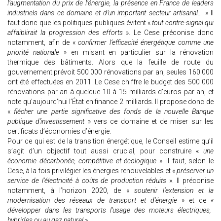
l’augmentation du prix de l’énergie, la présence en France de leaders
industriels dans ce domaine et d’un important secteur artisanal…
» Il
faut donc que les politiques publiques évitent «
tout contre-signal qui
affaiblirait la progression des efforts
». Le Cese préconise donc
notamment, afin de «
confirmer l’efficacité énergétique comme une
priorité nationale
» en misant en particulier sur la rénovation
thermique des bâtiments. Alors que la feuille de route du
gouvernement prévoit 500 000 rénovations par an, seules 160 000
ont été effectuées en 2011. Le Cese chiffre le budget des 500 000
rénovations par an à quelque 10 à 15 milliards d’euros par an, et
note qu’aujourd’hui l’État en finance 2 milliards. Il propose donc de
«
flécher une partie significative des fonds de la nouvelle Banque
publique d’investissement
» vers ce domaine et de miser sur les
certificats d’économies d’énergie.
Pour ce qui est de la transition énergétique, le Conseil estime qu’il
s’agit d’un objectif tout aussi crucial, pour construire «
une
économie décarbonée, compétitive et écologique
». Il faut, selon le
Cese, à la fois privilégier les énergies renouvelables et «
préserver un
service de l’électricité à coûts de production réduits
». Il préconise
notamment, à l’horizon 2020, de «
soutenir l’extension et la
modernisation des réseaux de transport et d’énergie
» et de «
développer dans les transports l’usage des moteurs électriques,
hybrides ou au gaz naturel
».