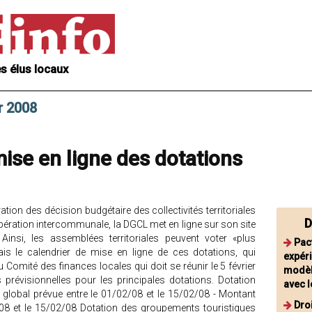
s élus locaux
r 2008
mise en ligne des dotations
ration des décision budgétaire des collectivités territoriales
D
pération intercommunale, la DGCL met en ligne sur son site
Ainsi, les assemblées territoriales peuvent voter «plus
Pac
s le calendrier de mise en ligne de ces dotations, qui
expéri
u Comité des finances locales qui doit se réunir le 5 février
modèle
 prévisionnelles pour les principales dotations. Dotation
avec l
global prévue entre le 01/02/08 et le 15/02/08 - Montant
Dro
2/08 et le 15/02/08 Dotation des groupements touristiques