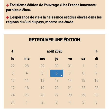
Troisième édition de l'ouvrage «Une France innovante:
paroles d'élus»
L'espérance de vie à la naissance est plus élevée dans les
régions du Sud du pays, montre une étude
RETROUVER UNE ÉDITION
août 2026
lu
ma
me
je
ve
sa
di
27
28
29
30
31
1
2
3
4
5
6
7
8
9
10
11
12
13
14
15
16
17
18
19
20
21
22
23
24
25
26
27
28
29
30
31
1
2
3
4
5
6