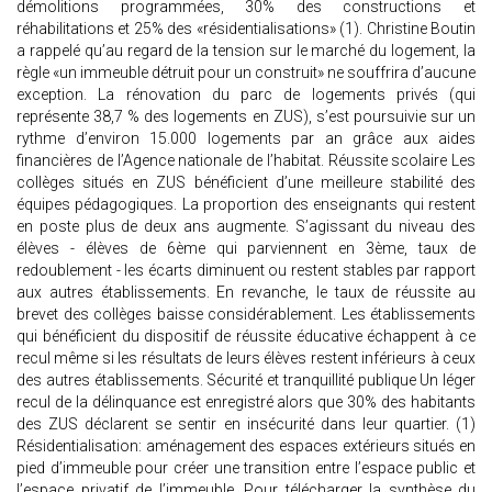
démolitions programmées, 30% des constructions et
réhabilitations et 25% des «résidentialisations» (1). Christine Boutin
a rappelé qu’au regard de la tension sur le marché du logement, la
règle «un immeuble détruit pour un construit» ne souffrira d’aucune
exception. La rénovation du parc de logements privés (qui
représente 38,7 % des logements en ZUS), s’est poursuivie sur un
rythme d’environ 15.000 logements par an grâce aux aides
financières de l’Agence nationale de l’habitat. Réussite scolaire Les
collèges situés en ZUS bénéficient d’une meilleure stabilité des
équipes pédagogiques. La proportion des enseignants qui restent
en poste plus de deux ans augmente. S’agissant du niveau des
élèves - élèves de 6ème qui parviennent en 3ème, taux de
redoublement - les écarts diminuent ou restent stables par rapport
aux autres établissements. En revanche, le taux de réussite au
brevet des collèges baisse considérablement. Les établissements
qui bénéficient du dispositif de réussite éducative échappent à ce
recul même si les résultats de leurs élèves restent inférieurs à ceux
des autres établissements. Sécurité et tranquillité publique Un léger
recul de la délinquance est enregistré alors que 30% des habitants
des ZUS déclarent se sentir en insécurité dans leur quartier. (1)
Résidentialisation: aménagement des espaces extérieurs situés en
pied d’immeuble pour créer une transition entre l’espace public et
l’espace privatif de l’immeuble. Pour télécharger la synthèse du