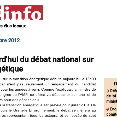
s élus locaux
bre 2012
'hui du débat national sur
gétique
al sur la transition énergétique débute aujourd’hui à 15h00
D
ébat n’est pas seulement un engagement du candidat
l pour les années à venir. Comme l’expliquait la ministre de
Réf
Congrès de l’AMF, ce débat va déboucher sur une loi de
de loi
s pour des décennies ».
minis
r la transition énergétique est prévue pour juillet 2013. De
Dro
depuis le Grenelle Environnement, le débat se mènera au
comité
es représentant tous les acteurs, et composée de sept