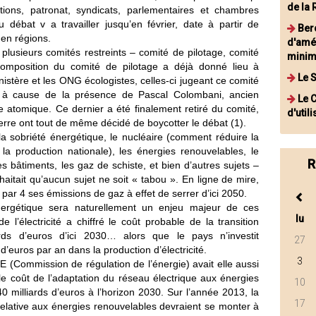
de la
ciations, patronat, syndicats, parlementaires et chambres
u débat v a travailler jusqu’en février, date à partir de
Berc
 en régions.
d'amé
 plusieurs comités restreints – comité de pilotage, comité
minim
 composition du comité de pilotage a déjà donné lieu à
Le 
istère et les ONG écologistes, celles-ci jugeant ce comité
t à cause de la présence de Pascal Colombani, ancien
Le C
e atomique. Ce dernier a été finalement retiré du comité,
d'util
rre ont tout de même décidé de boycotter le débat (1).
a sobriété énergétique, le nucléaire (comment réduire la
a production nationale), les énergies renouvelables, le
R
s bâtiments, les gaz de schiste, et bien d’autres sujets –
aitait qu’aucun sujet ne soit « tabou ». En ligne de mire,
par 4 ses émissions de gaz à effet de serrer d’ici 2050.
nergétique sera naturellement un enjeu majeur de ces
lu
de l’électricité a chiffré le coût probable de la transition
rds d’euros d’ici 2030… alors que le pays n’investit
27
 d’euros par an dans la production d’électricité.
3
 (Commission de régulation de l’énergie) avait elle aussi
 le coût de l’adaptation du réseau électrique aux énergies
10
0 milliards d’euros à l’horizon 2030. Sur l’année 2013, la
17
lative aux énergies renouvelables devraient se monter à