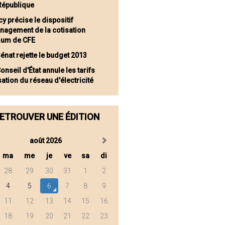
 République
y précise le dispositif
nagement de la cotisation
um de CFE
Sénat rejette le budget 2013
onseil d'État annule les tarifs
isation du réseau d'électricité
ETROUVER UNE ÉDITION
août 2026
ma
me
je
ve
sa
di
28
29
30
31
1
2
4
5
6
7
8
9
11
12
13
14
15
16
18
19
20
21
22
23