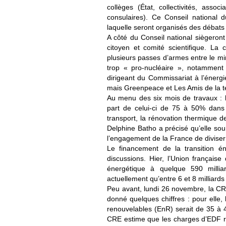
collèges (État, collectivités, asso
consulaires). Ce Conseil national d
laquelle seront organisés des débats
A côté du Conseil national siègeront
citoyen et comité scientifique. La
plusieurs passes d’armes entre le min
trop « pro-nucléaire », notammen
dirigeant du Commissariat à l’énergi
mais Greenpeace et Les Amis de la te
Au menu des six mois de travaux : l
part de celui-ci de 75 à 50% dans l
transport, la rénovation thermique de
Delphine Batho a précisé qu’elle souh
l’engagement de la France de diviser 
Le financement de la transition é
discussions. Hier, l’Union française 
énergétique à quelque 590 millia
actuellement qu’entre 6 et 8 milliards
Peu avant, lundi 26 novembre, la CRE
donné quelques chiffres : pour elle,
renouvelables (EnR) serait de 35 à 4
CRE estime que les charges d’EDF re