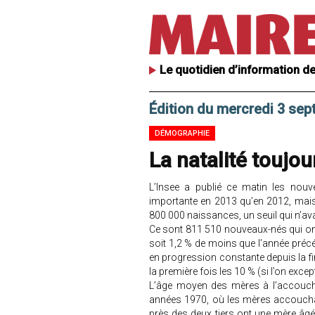
Le quotidien d’information de
Édition du mercredi 3 se
DÉMOGRAPHIE
La natalité toujou
L’Insee a publié ce matin les nouv
importante en 2013 qu’en 2012, mais 
800 000 naissances, un seuil qui n’av
Ce sont 811 510 nouveaux-nés qui ont
soit 1,2 % de moins que l’année préc
en progression constante depuis la f
la première fois les 10 % (si l’on exc
L’âge moyen des mères à l’accouche
années 1970, où les mères accoucha
près des deux tiers ont une mère âgé