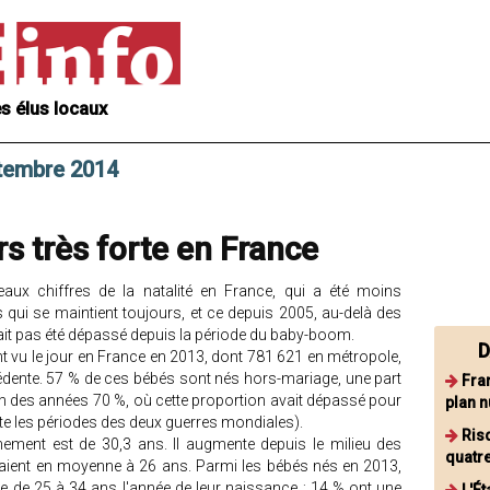
s élus locaux
ptembre 2014
rs très forte en France
eaux chiffres de la natalité en France, qui a été moins
qui se maintient toujours, et ce depuis 2005, au-delà des
ait pas été dépassé depuis la période du baby-boom.
D
 vu le jour en France en 2013, dont 781 621 en métropole,
édente. 57 % de ces bébés sont nés hors-mariage, une part
Fra
in des années 70 %, où cette proportion avait dépassé pour
plan n
epte les périodes des deux guerres mondiales).
Ris
ment est de 30,3 ans. Il augmente depuis le milieu des
quatre
ient en moyenne à 26 ans. Parmi les bébés nés en 2013,
e de 25 à 34 ans l'année de leur naissance ; 14 % ont une