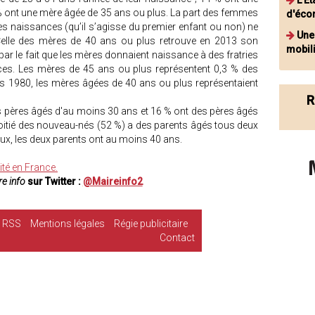
L'É
% ont une mère âgée de 35 ans ou plus. La part des femmes
d'éco
s naissances (qu’il s’agisse du premier enfant ou non) ne
Une 
elle des mères de 40 ans ou plus retrouve en 2013 son
mobili
 par le fait que les mères donnaient naissance à des fratries
es. Les mères de 45 ans ou plus représentent 0,3 % des
s 1980, les mères âgées de 40 ans ou plus représentaient
R
s pères âgés d'au moins 30 ans et 16 % ont des pères âgés
moitié des nouveau-nés (52 %) a des parents âgés tous deux
eux, les deux parents ont au moins 40 ans.
lité en France.
e info
sur Twitter :
@Maireinfo2
RSS
Mentions légales
Régie publicitaire
Contact