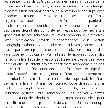
représentent près de 20% des personnes mises en cause par la
police. Le sort des 16-18 ans, pourrait également ne pas changer:
la commission Varinard, chargée de la réflexion sur ce sujet, avait
proposé un tribunal correctionnel proche de celui destiné aux
majeurs à la place du tribunal pour enfants, mais une partie des
juristes en conteste la constitutionnalité. En revanche, l'architecture
des peines devrait être complètement revue, pour permettre une
«progressivité des sanctions» et «mieux répondre à la récidive».
Cette clarification devrait s'accompagner d'un «effort
pédagogique» dans le vocabulaire pénal: à l'avenir, on ne parlera
plus, par exemple, d'une «admonestation» mais d'un
«avertissement judiciaire». Par ailleurs, le nouveau Code des
mineurs va fixer l'âge de la responsabilité pénale, c'est-à-dire l'âge à
partir duquel un enfant devient pénalement responsable de ses
actes et risque d'être sanctionné. Jusqu'à présent, cet âge était
laissé à l'appréciation du magistrat, en fonction du discernement
de l'enfant. À l'avenir, le seuil minimal de responsabilité pénale
devrait être fixé à 13 ans. Le nouveau Code devrait chercher
également à impliquer davantage les parents, leur absence à
l'audience pouvant être sanctionnée. Les nouveaux textes
poseront aussi des délais pour le traitement des dossiers pour
permettre une réponse plus rapide de la justice. Un dossier unique
regroupera tous les éléments concernant un mineur.